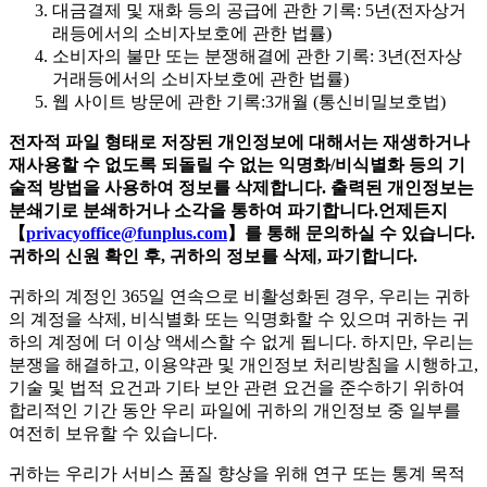
대금결제 및 재화 등의 공급에 관한 기록: 5년(전자상거
래등에서의 소비자보호에 관한 법률)
소비자의 불만 또는 분쟁해결에 관한 기록: 3년(전자상
거래등에서의 소비자보호에 관한 법률)
웹 사이트 방문에 관한 기록:3개월 (통신비밀보호법)
전자적
파일
형태로
저장된
개인정보에
대해서는
재생하거나
재사용할
수
없도록
되돌릴
수
없는
익명화
/
비식별화
등의
기
술적
방법을
사용하여
정보를
삭제합니다
.
출력된
개인정보는
분쇄기로
분쇄하거나
소각을
통하여
파기합니다
.
언제든지
【
privacyoffice@funplus.com
】를
통해
문의하실
수
있습니다
.
귀하의
신원
확인
후
,
귀하의
정보를
삭제
,
파기합니다
.
귀하의 계정인 365일 연속으로 비활성화된 경우, 우리는 귀하
의 계정을 삭제, 비식별화 또는 익명화할 수 있으며 귀하는 귀
하의 계정에 더 이상 액세스할 수 없게 됩니다. 하지만, 우리는
분쟁을 해결하고, 이용약관 및 개인정보 처리방침을 시행하고,
기술 및 법적 요건과 기타 보안 관련 요건을 준수하기 위하여
합리적인 기간 동안 우리 파일에 귀하의 개인정보 중 일부를
여전히 보유할 수 있습니다.
귀하는 우리가 서비스 품질 향상을 위해 연구 또는 통계 목적