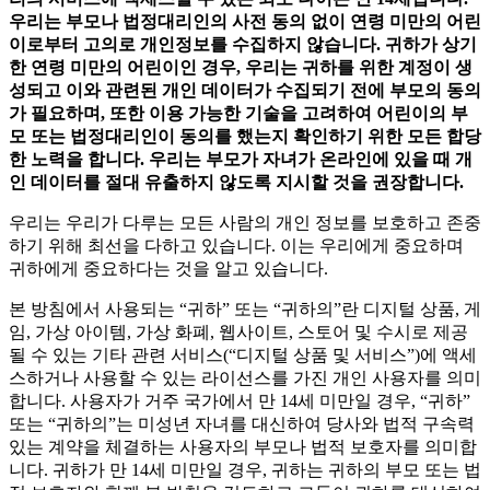
우리는
부모나
법정대리인의
사전
동의
없이
연령
미만의
어린
이로부터
고의로
개인정보를
수집하지
않습니다
.
귀하가
상기
한
연령
미만의
어린이인
경우
,
우리는
귀하를
위한
계정이
생
성되고
이와
관련된
개인
데이터가
수집되기
전에
부모의
동의
가
필요하며
,
또한
이용
가능한
기술을
고려하여
어린이의
부
모
또는
법정대리인이
동의를
했는지
확인하기
위한
모든
합당
한
노력을
합니다
.
우리는
부모가
자녀가
온라인에
있을
때
개
인
데이터를
절대
유출하지
않도록
지시할
것을
권장합니다
.
우리는 우리가 다루는 모든 사람의 개인 정보를 보호하고 존중
하기 위해 최선을 다하고 있습니다. 이는 우리에게 중요하며
귀하에게 중요하다는 것을 알고 있습니다.
본 방침에서 사용되는 “귀하” 또는 “귀하의”란 디지털 상품, 게
임, 가상 아이템, 가상 화폐, 웹사이트, 스토어 및 수시로 제공
될 수 있는 기타 관련 서비스(“디지털 상품 및 서비스”)에 액세
스하거나 사용할 수 있는 라이선스를 가진 개인 사용자를 의미
합니다. 사용자가 거주 국가에서 만 14세 미만일 경우, “귀하”
또는 “귀하의”는 미성년 자녀를 대신하여 당사와 법적 구속력
있는 계약을 체결하는 사용자의 부모나 법적 보호자를 의미합
니다. 귀하가 만 14세 미만일 경우, 귀하는 귀하의 부모 또는 법