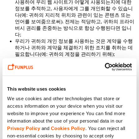
사용하여 우리 웹 사이트가 어떻게 사용되는지에 대한
정보를 추적하고, 사용자에게 그를 개인화할 수 있습니
다(예: 귀하의 지리적 위치와 관련이 있는 콘텐츠 또는
언어를 보여줌으로써). 전제는 적당하고, 귀하의 프라이
버시 권리를 존중하는 방식으로 항상 수행된다면 입니
다;
우리가 귀하의 개인 정보를 사용하는 것은 계약을 수행
하거나 귀하와 계약을 체결하기 위한 조치를 취하는 데
필요합니다(예: 귀하의 계정을 관리하기 위해);
우리가 귀하의 개인 정보를 이용하는 것은 관련 법률 또
는 규제 의무를 준수하기 위해 필요합니다.
우리는 일반적으로 개인 데이터(귀하의 건강, 종교 또는 정치
적 신념, 민족적 배경, 성생활 및 성적 성향에 관한 정보 포함)
This website uses cookies
의 그 어떤 ‘특별한 카테고리’를 수집하거나 처리하지 않습니
다. 이것이 적용된다면, 우리는 해당 정보를 처리하기 위한 법
We use cookies and other technologies that store or
적 요구 사항이나 기타 정당한 이유가 없는 한 일반적으로 정
access information on your device when you visit our
보를 수집하는 시점에 귀하로부터 추가적인 특정 동의를 얻는
website to improve your experience You can find more
데 의존할 것입니다.
information about the use of your personal data in our
Privacy Policy
and
Cookies Policy
. You can reject all
6
어린이
non-essential cookies by choosing to accept only