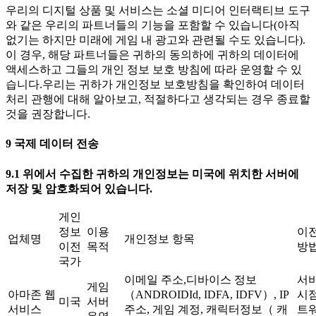
우리의 디지털 상품 및 서비스는 소셜 미디어 인터랙티브 도구
와 같은 우리의 파트너들의 기능을 포함할 수 있습니다(아직
없기는 하지만 미래에 게임 내 광고와 관련될 수도 있습니다).
이 경우, 해당 파트너들은 귀하의 동의하에 귀하의 데이터에
액세스하고 그들의 개인 정보 보호 방침에 따라 운영할 수 있
습니다.우리는 귀하가 개인정보 보호방침을 확인하여 데이터
처리 관행에 대해 알아보고, 적절하다고 생각되는 경우 종료할
것을 권장합니다.
9
국제
데이터
전송
9.1
위에서
수집한
귀하의
개인정보는
미국에
위치한
서버에
저장
및
암호화되어
있습니다
.
게인
정보
이용
이
업체명
개인정보 항목
이전
목적
방
국가
이메일 주소,디바이스 정보
서
게임
아마존 웹
（ANDROIDId, IDFA, IDFV）, IP
시
미국
서버
서비스
주소, 게임 계정, 캐릭터정보（ 캐
트