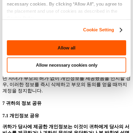
necessary cookies. By clicking “Allow All”, you agree to
어린이의 사생활을 보호하는 것은 우리에게 매우 중요한 일입
the placement and use of cookies as described in the
니다. 당사의 웹 사이트 및 우리의 게임은 귀하의 거주 국가의
데이터 보호 규정 또는 해당 법률에 의해 결정된 연령 미만의
Cookie Policy.
어린이를 위한 것이 아니며, 고의로 어린이와 관련된 데이터를
Cookie Setting
수집하지 않습니다. 어린이를 대상으로 하지 않지만 그럼에도
불구하고 그들의 흥미를 끌 수 있는 게임에 대해서는 플레이어
의 연령에 따라 서비스 이용을 제한하는 추가 조치를 취합니
Allow all
다.
디지털 상품 및 서비스를 액세스할 경우, 우리는 미성년 자녀
Allow necessary cookies only
에 대한 개인 데이터 수집을 제한할 수 있습니다. 미성년 자녀
의 개인정보를 수집하기 전에 부모의 허가를 요청합니다. 미성
년 자녀가 부모의 허가 없이 개인정보를 제공했음을 인지할 경
우, 이러한 정보를 즉시 삭제하고 부모의 동의를 얻을 때까지
계정을 정지합니다.
7
귀하의
정보
공유
7.1
개인정보
공유
귀하가
당사에
제공한
개인정보는
이것이
귀하에게
당사의
서
비스를
제공하거나
귀하의
문의에
응답하거나
본
방침에
설명