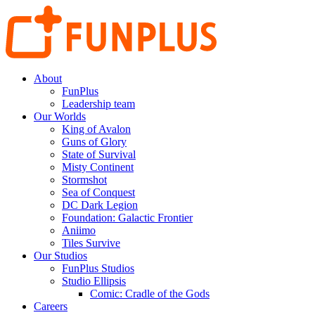
About
FunPlus
Leadership team
Our Worlds
King of Avalon
Guns of Glory
State of Survival
Misty Continent
Stormshot
Sea of Conquest
DC Dark Legion
Foundation: Galactic Frontier
Aniimo
Tiles Survive
Our Studios
FunPlus Studios
Studio Ellipsis
Comic: Cradle of the Gods
Careers