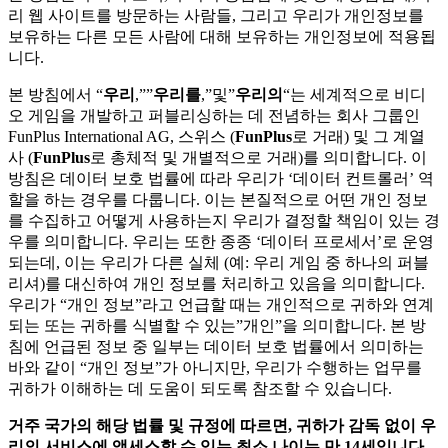
리 웹 사이트를 방문하는 사람들, 그리고 우리가 개인정보를
보유하는 다른 모든 사람에 대해 보유하는 개인정보에 적용됩
니다.
본 방침에서 “
우리
,””
우리를
,”및”
우리의
“는 세계적으로 비디
오 게임을 개발하고 퍼블리싱하는 데 전념하는 회사 그룹인
FunPlus International AG, 스위스 (
FunPlus
로 거래) 및 그 계열
사 (
FunPlus
로 총체적 및 개별적으로 거래)를 의미합니다. 이
방침은 데이터 보호 법률에 따라 우리가 ‘데이터 컨트롤러’ 역
할을 하는 경우를 다룹니다. 이는 본질적으로 어떤 개인 정보
를 수집하고 어떻게 사용하는지 우리가 결정할 책임이 있는 경
우를 의미합니다. 우리는 또한 종종 ‘데이터 프로세서’로 운영
되는데, 이는 우리가 다른 실체 (예: 우리 게임 중 하나의 퍼블
리셔)를 대신하여 개인 정보를 처리하고 있음을 의미합니다.
우리가 “개인 정보”라고 언급할 때는 개인적으로 귀하와 연계
되는 또는 귀하를 식별할 수 있는”개인”을 의미합니다. 본 방
침에 언급된 정보 중 일부는 데이터 보호 법률에서 의미하는
바와 같이 “개인 정보”가 아니지만, 우리가 수행하는 업무를
귀하가 이해하는 데 도움이 되도록 참조할 수 있습니다.
거주
국가의
해당
법률
및
규정에
따르면
,
귀하가
감독
없이
우
리의
서비스에
액세스할
수
있는
최소
나이는
만
14
세입니다
.