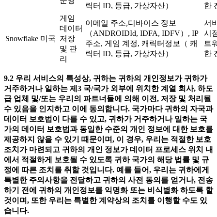
운영
릭터 ID, 등급, 가상자산）
한 
게임
이메일 주소,디바이스 정보
서
데이터
（ANDROIDId, IDFA, IDFV）, IP
시
Snowflake
미국
저장
주소, 게임 계정, 캐릭터정보（ 캐
트
및 관
릭터 ID, 등급, 가상자산）
한 
리
9.2
우리
서비스의
특성상
,
귀하는
귀하의
개인정보가
귀하가
거주하거나
일하는
제
3
국
/
국가
외부에
위치한
계열
회사
,
하도
급
업체
및
/
또는
우리의
파트너들에
의해
이전
,
저장
및
처리될
수
있음을
인지하고
이에
동의합니다
.
국가마다
귀하의
자국과
데이터
보호법이
다를
수
있고
,
귀하가
거주하거나
일하는
국
가의
데이터
보호법과
동일한
수준의
개인
정보에
대한
보호를
제공하지
않을
수
있기
때문이며
,
이
경우
,
우리는
적절한
보호
조치가
마련되고
귀하의
개인
정보가
데이터
프로세스
위치
내
에서
적절하게
보호될
수
있도록
귀하
국가의
해당
법률
및
규
정에
따른
조치를
취할
것입니다
.
예를
들어
,
우리는
귀하에게
특별한
주의사항을
전달하고
귀하의
사전
동의를
얻거나
,
전송
하기
전에
귀하의
개인정보를
익명화
또는
비식별화
하도록
할
것이며
,
또한
우리는
특별한
계약상의
조치를
이행할
수도
있
습니다
.