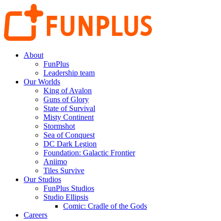
About
FunPlus
Leadership team
Our Worlds
King of Avalon
Guns of Glory
State of Survival
Misty Continent
Stormshot
Sea of Conquest
DC Dark Legion
Foundation: Galactic Frontier
Aniimo
Tiles Survive
Our Studios
FunPlus Studios
Studio Ellipsis
Comic: Cradle of the Gods
Careers