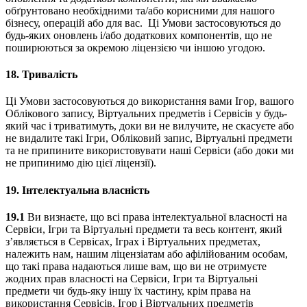
обґрунтовано необхідними та/або корисними для нашого
бізнесу, операцій або для вас. Ці Умови застосовуються до
будь-яких оновлень і/або додаткових компонентів, що не
поширюються за окремою ліцензією чи іншою угодою.
18.
Тривалість
Ці Умови застосовуються до використання вами Ігор, вашого
Облікового запису, Віртуальних предметів і Сервісів у будь-
який час і триватимуть, доки ви не вилучите, не скасуєте або
не видалите такі Ігри, Обліковий запис, Віртуальні предмети
та не припините використовувати наші Сервіси (або доки ми
не припинимо дію цієї ліцензії).
19.
Інтелектуальна власність
19.1
Ви визнаєте, що всі права інтелектуальної власності на
Сервіси, Ігри та Віртуальні предмети та весь контент, який
з’являється в Сервісах, Іграх і Віртуальних предметах,
належить нам, нашим ліцензіатам або афілійованим особам,
що такі права надаються лише вам, що ви не отримуєте
жодних прав власності на Сервіси, Ігри та Віртуальні
предмети чи будь-яку іншу їх частину, крім права на
використання Сервісів, Ігор і Віртуальних предметів