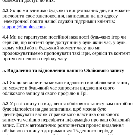
обмежити доступ до них.
4.3
Якщо ми вчинимо будь-які з вищезгаданих дій, ви можете
висловити своє занепокоєння, написавши на цю адресу
електронної пошти нашої служби підтримки клієнтів:
support@funplus.com
.
4.4
Ми не гарантуємо постійної наявності будь-яких ігор чи
сервісів, що контент буде доступний у будь-який час, у будь-
якому місці або в будь-який момент часу, що ми
продовжуватимемо пропонувати такі ігри, сервіси та контент
протягом певного періоду часу.
5.
Видалення та відновлення вашого Облікового запису
5.1
Якщо ви хочете назавжди видалити свій обліковий запис,
ви можете в будь-який час запросити видалення свого
облікового запису зі свого профілю в Грі.
5.2
У разі запиту на видалення облікового запису вам потрібно
буде відповісти на два запитання, щоб можна було
ідентифікувати вас як справжнього власника облікового
запису та успішно перевірити інформацію про ваш обліковий
запис. Потім автоматично розпочнеться процес видалення
облікового запису з дотриманням 15-денного періоду