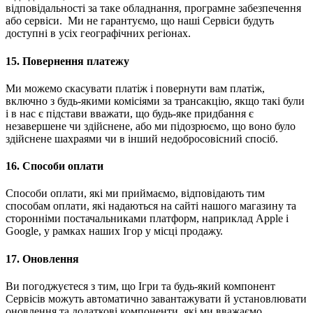
відповідальності за таке обладнання, програмне забезпечення
або сервіси. Ми не гарантуємо, що наші Сервіси будуть
доступні в усіх географічних регіонах.
15.
Повернення платежу
Ми можемо скасувати платіж і повернути вам платіж,
включно з будь-якими комісіями за трансакцію, якщо такі були
і в нас є підстави вважати, що будь-яке придбання є
незавершене чи здійснене, або ми підозрюємо, що воно було
здійснене шахраями чи в інший недобросовісний спосіб.
16.
Способи оплати
Способи оплати, які ми приймаємо, відповідають тим
способам оплати, які надаються на сайті нашого магазину та
сторонніми постачальниками платформ, наприклад Apple і
Google, у рамках наших Ігор у місці продажу.
17.
Оновлення
Ви погоджуєтеся з тим, що Ігри та будь-який компонент
Сервісів можуть автоматично завантажувати й установлювати
оновлення та додаткові компоненти, які ми вважаємо