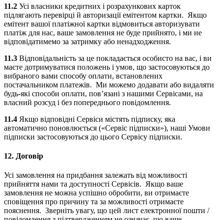
11.2
Усі власники кредитних і розрахункових карток
підлягають перевірці й авторизації емітентом картки. Якщо
емітент вашої платіжної картки відмовиться авторизувати
платіж для нас, ваше замовлення не буде прийнято, і ми не
відповідатимемо за затримку або ненадходження.
11.3
Відповідальність за це покладається особисто на вас, і ви
маєте дотримуватися положень і умов, що застосовуються до
вибраного вами способу оплати, встановлених
постачальником платежів. Ми можемо додавати або видаляти
будь-які способи оплати, пов’язані з нашими Сервісами, на
власний розсуд і без попереднього повідомлення.
11.4
Якщо відповідні Сервіси містять підписку, яка
автоматично поновлюється («Сервіс підписки»), наші Умови
підписки застосовуються до цього Сервісу підписки.
12.
Договір
Усі замовлення на придбання залежать від можливості
прийняття нами та доступності Сервісів. Якщо ваше
замовлення не можна успішно обробити, ви отримаєте
сповіщення про причину та за можливості отримаєте
пояснення. Зверніть увагу, що цей лист електронної пошти /
повідомлення з підтвердженням не означає, що ваше