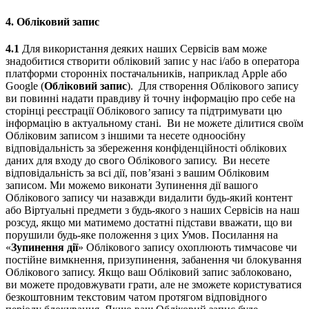
4.
Обліковий запис
4.1
Для використання деяких наших Сервісів вам може
знадобитися створити обліковий запис у нас і/або в оператора
платформи сторонніх постачальників, наприклад Apple або
Google (
Обліковий запис
). Для створення Облікового запису
ви повинні надати правдиву й точну інформацію про себе на
сторінці реєстрації Облікового запису та підтримувати цю
інформацію в актуальному стані. Ви не можете ділитися своїм
Обліковим записом з іншими та несете одноосібну
відповідальність за збереження конфіденційності облікових
даних для входу до свого Облікового запису. Ви несете
відповідальність за всі дії, пов’язані з вашим Обліковим
записом. Ми можемо виконати Зупинення дії вашого
Облікового запису чи назавжди видалити будь-який контент
або Віртуальні предмети з будь-якого з наших Сервісів на наш
розсуд, якщо ми матимемо достатні підстави вважати, що ви
порушили будь-яке положення з цих Умов. Посилання на
«
Зупинення дії
» Облікового запису охоплюють тимчасове чи
постійне вимкнення, призупинення, забанення чи блокування
Облікового запису. Якщо ваш Обліковий запис заблоковано,
ви можете продовжувати грати, але не зможете користуватися
безкоштовним текстовим чатом протягом відповідного