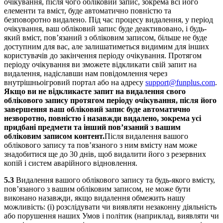
очікування, після чого обліковий запис, зокрема всі його
елементи та вміст, буде автоматично повністю та
безповоротно видалено. Під час процесу видалення, у період
очікування, ваш обліковий запис буде деактивовано, і будь-
який вміст, пов’язаний з обліковим записом, більше не буде
доступним для вас, але залишатиметься видимим для інших
користувачів до закінчення періоду очікування. Протягом
періоду очікування ви зможете відкликати свій запит на
видалення, надіславши нам повідомлення через
внутрішньоігровий портал або на адресу
support@funplus.com
.
Якщо ви не відкликаєте запит на видалення свого
облікового запису протягом періоду очікування, після його
завершення ваш обліковий запис буде автоматично
незворотно, повністю і назавжди видалено, зокрема усі
придбані предмети та інший пов’язаний з вашим
обліковим записом контент.
Після видалення вашого
облікового запису та пов’язаного з ним вмісту нам може
знадобитися ще до 30 днів, щоб видалити його з резервних
копій і систем аварійного відновлення.
5.3
Видалення вашого облікового запису та будь-якого вмісту,
пов’язаного з вашим обліковим записом, не може бути
виконано назавжди, якщо видалення обмежить нашу
можливість: (i) розслідувати чи виявляти незаконну діяльність
або порушення наших Умов і політик (наприклад, виявляти чи