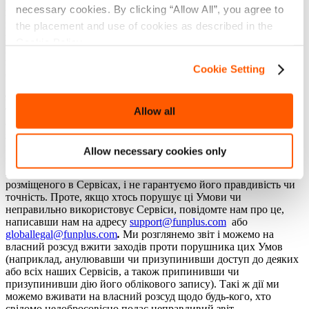
necessary cookies. By clicking “Allow All”, you agree to
надсилання UGC чи не намагатиметеся стягнути плату за
його використання. Крім того, ви гарантуєте та запевняєте,
the placement and use of cookies as described in the
що є власником виключних авторських прав та прав
Cookie Policy.
інтелектуальної власності щодо надісланого UGC, що
надсилання жодним чином не порушує права будь-якої іншої
Cookie Setting
особи чи організації.
9.3
Ми або залучені нами треті сторони можемо контролювати
та/або модерувати UGC, але ми не гарантуємо точність, якість
Allow all
або цілісність будь-якого UGC, опублікованого в Грі чи будь-
якій частині Сервісів. Використовуючи наші Сервіси, ви
погоджуєтеся з тим, що ви можете ознайомлюватися з
Allow necessary cookies only
матеріалами, які ви можете вважати образливими чи
неприйнятними. Ми не підтримуємо жодного UGC,
розміщеного в Сервісах, і не гарантуємо його правдивість чи
точність. Проте, якщо хтось порушує ці Умови чи
неправильно використовує Сервіси, повідомте нам про це,
написавши нам на адресу
support@funplus.com
або
globallegal@funplus.com
.
Ми розглянемо звіт і можемо на
власний розсуд вжити заходів проти порушника цих Умов
(наприклад, анулювавши чи призупинивши доступ до деяких
або всіх наших Сервісів, а також припинивши чи
призупинивши дію його облікового запису). Такі ж дії ми
можемо вживати на власний розсуд щодо будь-кого, хто
свідомо недобросовісно подає неправдивий звіт.