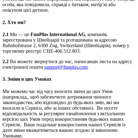
особа, яка повідомила, справді є батьком, матір’ю або
опікуном цієї дитини.
2.
Хто ми?
2.1
Ми — це
FunPlus International AG
, компанія,
зареєстрована у Швейцарії та розташована за адресою
Bahnhofstrasse 2, 6300 Zug, Switzerland (Швейцарія), номер у
торговому реєстрі: CHE-406.512.803.
2.2
Ви можете звернутися до нас, написавши листа на адресу
електронної пошти
support@funplus.com
.
3.
Зміни в цих Умовах
Ми можемо час від часу вносити зміни до цих Умов
(наприклад,, щоб забезпечити дотримання чинного
законодавства, або відповідно до будь-яких змін, які ми
вносили в Сервіси, або за інших обставин). Ви несете
відповідальність за регулярне ознайомлення з актуальною
версією цих Умов перед використанням будь-яких наших
Сервісів. Ваше подальше використання наших Сервісів із
дати зміни вважатиметься вашою згодою зі зміненими
Умовами.