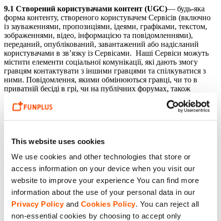
9.1 Створений користувачами контент (UGC)
― будь-яка
форма контенту, створеного користувачем Сервісів (включно
із зауваженнями, пропозиціями, ідеями, графіками, текстом,
зображеннями, відео, інформацією та повідомленнями),
переданий, опублікований, завантажений або надісланий
користувачами в зв’язку із Сервісами. Наші Сервіси можуть
містити елементи соціальної комунікації, які дають змогу
гравцям контактувати з іншими гравцями та спілкуватися з
ними. Повідомлення, якими обмінюються гравці, чи то в
приватній бесіді в грі, чи на публічних форумах, також
підходять під визначення UGC.
9.2
Ви надаєте згоду, якщо надсилаєте будь-яку форму UGC.
Так ви автоматично вказуєте, що надаєте нам невиключну,
постійну, загальносвітову, безоплатну ліцензію з можливістю
субліцензування, яка не може бути відкликана, яку можна
This website uses cookies
передати, на використання, зміну, копіювання, створення
We use cookies and other technologies that store or
похідних робіт, публічне виконання, публічну демонстрацію,
зміну формату, переклад, вилучення (повністю або частково),
access information on your device when you visit our
опублікування та розповсюдження такого контенту UGC для
website to improve your experience You can find more
будь-яких цілей, зокрема надання такого UGC будь-яким
information about the use of your personal data in our
третім сторонам (за умови, що ми не можемо використовувати
UGC з порушенням Політики конфіденційності). Ви
Privacy Policy
and
Cookies Policy
. You can reject all
погоджуєтеся відмовитися від будь-яких моральних прав у
non-essential cookies by choosing to accept only
межах, дозволених законом, і з тим, що ви не відкликатимете