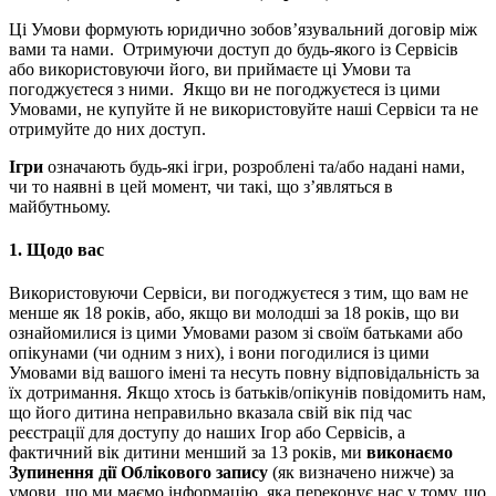
Ці Умови формують юридично зобов’язувальний договір між
вами та нами. Отримуючи доступ до будь-якого із Сервісів
або використовуючи його, ви приймаєте ці Умови та
погоджуєтеся з ними. Якщо ви не погоджуєтеся із цими
Умовами, не купуйте й не використовуйте наші Сервіси та не
отримуйте до них доступ.
Ігри
означають будь-які ігри, розроблені та/або надані нами,
чи то наявні в цей момент, чи такі, що з’являться в
майбутньому.
1.
Щодо вас
Використовуючи Сервіси, ви погоджуєтеся з тим, що вам не
менше як 18 років, або, якщо ви молодші за 18 років, що ви
ознайомилися із цими Умовами разом зі своїм батьками або
опікунами (чи одним з них), і вони погодилися із цими
Умовами від вашого імені та несуть повну відповідальність за
їх дотримання. Якщо хтось із батьків/опікунів повідомить нам,
що його дитина неправильно вказала свій вік під час
реєстрації для доступу до наших Ігор або Сервісів, а
фактичний вік дитини менший за 13 років, ми
виконаємо
Зупинення дії Облікового запису
(як визначено нижче) за
умови, що ми маємо інформацію, яка переконує нас у тому, що