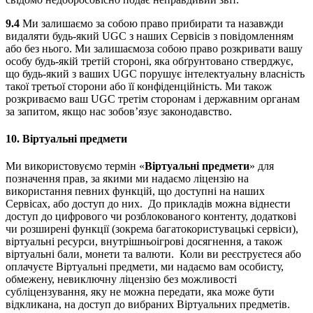
9.4
Ми залишаємо за собою право прибирати та назавжди
видаляти будь-який UGC з наших Сервісів з повідомленням
або без нього. Ми залишаємоза собою право розкривати вашу
особу будь-якій третій стороні, яка обґрунтовано стверджує,
що будь-який з ваших UGC порушує інтелектуальну власність
такої третьої сторони або її конфіденційність. Ми також
розкриваємо ваш UGC третім сторонам і державним органам
за запитом, якщо нас зобов’язує законодавство.
10.
Віртуальні предмети
Ми використовуємо термін «
Віртуальні предмети
» для
позначення прав, за якими ми надаємо ліцензію на
використання певних функцій, що доступні на наших
Сервісах, або доступ до них. До прикладів можна віднести
доступ до цифрового чи розблокованого контенту, додаткові
чи розширені функції (зокрема багатокористувацькі сервіси),
віртуальні ресурси, внутрішньоігрові досягнення, а також
віртуальні бали, монети та валюти. Коли ви реєструєтеся або
оплачуєте Віртуальні предмети, ми надаємо вам особисту,
обмежену, невиключну ліцензію без можливості
субліцензування, яку не можна передати, яка може бути
відкликана, на доступ до вибраних Віртуальних предметів.