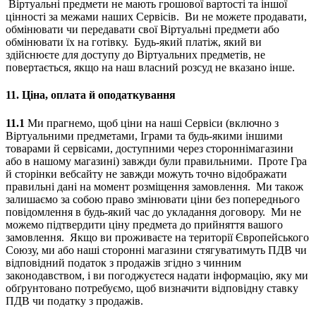
Віртуальні предмети не мають грошової вартості та іншої
цінності за межами наших Сервісів. Ви не можете продавати,
обмінювати чи передавати свої Віртуальні предмети або
обмінювати їх на готівку. Будь-який платіж, який ви
здійснюєте для доступу до Віртуальних предметів, не
повертається, якщо на наш власний розсуд не вказано інше.
11.
Ціна, оплата й оподаткування
11.1
Ми прагнемо, щоб ціни на наші Сервіси (включно з
Віртуальними предметами, Іграми та будь-якими іншими
товарами й сервісами, доступними через стороннімагазини
або в нашому магазині) завжди були правильними. Проте Гра
й сторінки вебсайту не завжди можуть точно відображати
правильні дані на момент розміщення замовлення. Ми також
залишаємо за собою право змінювати ціни без попереднього
повідомлення в будь-який час до укладання договору. Ми не
можемо підтвердити ціну предмета до прийняття вашого
замовлення. Якщо ви проживаєте на території Європейського
Союзу, ми або наші сторонні магазини стягуватимуть ПДВ чи
відповідний податок з продажів згідно з чинним
законодавством, і ви погоджуєтеся надати інформацію, яку ми
обґрунтовано потребуємо, щоб визначити відповідну ставку
ПДВ чи податку з продажів.