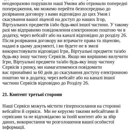
неодноразово порушили наші Умови або отримали попередні
попередження, ми можемо перейти безпосередньо до
розірвання договору з вами відповідно до цих Умов і
скасування вашої ліцензії на доступ до наших Ігор,
Віртуальних предметів і/або будь-якої іншої частини. У такому
разі ми відправимо повідомлення електронною поштою чи в
додатку, через вебсайт або на каналі відповідно до розділу 26.
Після розірвання договору ви втрачаєте права та ліцензію,
надані в цьому документі, і ви будете не в змозі
використовувати відповідні Ігри, Віртуальні предмети та/або
будь-яку іншу частину Сервісів. Якщо ми вирішимо вилучити
Ігри, Віртуальні предмети та/або будь-яку іншу частину
Сервісів з ринку, ми намагатимемося повідомити
вас принаймні за 60 днів до скасування доступу електронною
поштою чи в додатку, через вебсайт або на каналі іншої
частини Сервісів відповідно до Розділу 26.
21.
Контент третьої сторони
Наші Сервіси можуть містити гіперпосилання на сторонні
вебсайти й сервіси. Ми не керуємо такими вебсайтами й
сервісами та не відповідаємо за їхній контент або за збір
даних, використання чи розголошення вашої особистої
інформації.