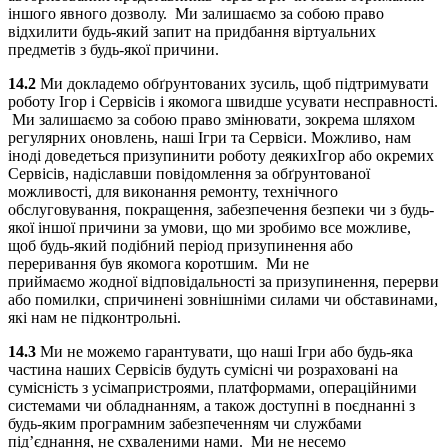
іншого явного дозволу. Ми залишаємо за собою право
відхилити будь-який запит на придбання віртуальних
предметів з будь-якої причини.
14.2
Ми докладемо обґрунтованих зусиль, щоб підтримувати
роботу Ігор і Сервісів і якомога швидше усувати несправності.
Ми залишаємо за собою право змінювати, зокрема шляхом
регулярних оновлень, наші Ігри та Сервіси. Можливо, нам
іноді доведеться призупинити роботу деякихІгор або окремих
Сервісів, надіславши повідомлення за обґрунтованої
можливості, для виконання ремонту, технічного
обслуговування, покращення, забезпечення безпеки чи з будь-
якої іншої причини за умови, що ми зробимо все можливе,
щоб будь-який подібний період призупинення або
переривання був якомога коротшим. Ми не
приймаємо жодної відповідальності за призупинення, перерви
або помилки, спричинені зовнішніми силами чи обставинами,
які нам не підконтрольні.
14.3
Ми не можемо гарантувати, що наші Ігри або будь-яка
частина наших Сервісів будуть сумісні чи розраховані на
сумісність з усімапристроями, платформами, операційними
системами чи обладнанням, а також доступні в поєднанні з
будь-яким програмним забезпеченням чи службами
під’єднання, не схваленими нами. Ми не несемо