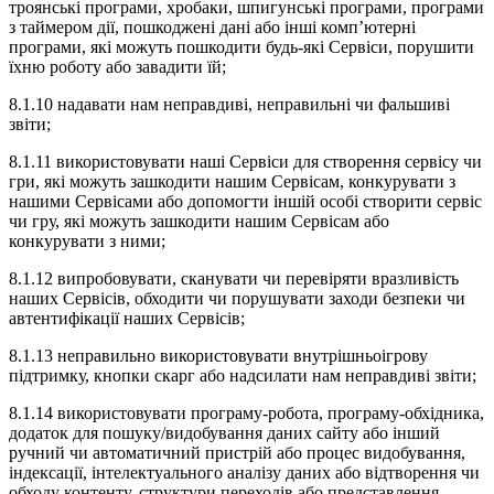
троянські програми, хробаки, шпигунські програми, програми
з таймером дії, пошкоджені дані або інші комп’ютерні
програми, які можуть пошкодити будь-які Сервіси, порушити
їхню роботу або завадити їй;
8.1.10 надавати нам неправдиві, неправильні чи фальшиві
звіти;
8.1.11 використовувати наші Сервіси для створення сервісу чи
гри, які можуть зашкодити нашим Сервісам, конкурувати з
нашими Сервісами або допомогти іншій особі створити сервіс
чи гру, які можуть зашкодити нашим Сервісам або
конкурувати з ними;
8.1.12 випробовувати, сканувати чи перевіряти вразливість
наших Сервісів, обходити чи порушувати заходи безпеки чи
автентифікації наших Сервісів;
8.1.13 неправильно використовувати внутрішньоігрову
підтримку, кнопки скарг або надсилати нам неправдиві звіти;
8.1.14 використовувати програму-робота, програму-обхідника,
додаток для пошуку/видобування даних сайту або інший
ручний чи автоматичний пристрій або процес видобування,
індексації, інтелектуального аналізу даних або відтворення чи
обходу контенту, структури переходів або представлення