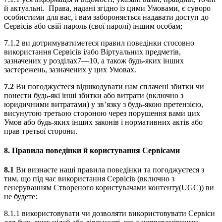
й актуальні. Права, надані згідно із цими Умовами, є суворо
особистими для вас, і вам забороняється надавати доступ до
Сервісів або свій пароль (свої паролі) іншим особам;
7.1.2 ви дотримуватиметеся правил поведінки стосовно
використання Сервісів і/або Віртуальних предметів,
зазначених у розділах7—10, а також будь-яких інших
застережень, зазначених у цих Умовах.
7.2
Ви погоджуєтеся відшкодувати нам сплачені збитки чи
понести будь-які інші збитки або витрати (включно з
юридичними витратами) у зв’язку з будь-якою претензією,
висунутою третьою стороною через порушення вами цих
Умов або будь-яких інших законів і нормативних актів або
прав третьої сторони.
8.
Правила поведінки й користування Сервісами
8.1
Ви визнаєте наші правила поведінки та погоджуєтеся з
тим, що під час використання Сервісів (включно з
генеруванням Створеного користувачами контенту(UGC)) ви
не будете:
8.1.1 використовувати чи дозволяти використовувати Сервіси