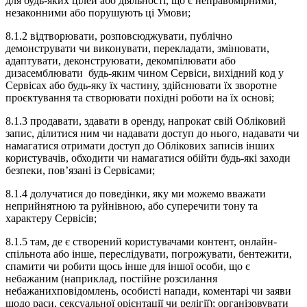
для будь-яких цілей або діяльності, що є неправомірними,
незаконними або порушують ці Умови;
8.1.2 відтворювати, розповсюджувати, публічно
демонструвати чи виконувати, перекладати, змінювати,
адаптувати, деконструювати, декомпілювати або
дизасемблювати будь-яким чином Сервіси, вихідний код у
Сервісах або будь-яку їх частину, здійснювати їх зворотне
проєктування та створювати похідні роботи на їх основі;
8.1.3 продавати, здавати в оренду, напрокат свій Обліковий
запис, ділитися ним чи надавати доступ до нього, надавати чи
намагатися отримати доступ до Облікових записів інших
користувачів, обходити чи намагатися обійти будь-які заходи
безпеки, пов’язані із Сервісами;
8.1.4 долучатися до поведінки, яку ми можемо вважати
неприйнятною та руйнівною, або суперечити тону та
характеру Сервісів;
8.1.5 там, де є створений користувачами контент, онлайн-
спільнота або інше, переслідувати, погрожувати, бентежити,
спамити чи робити щось інше для іншої особи, що є
небажаним (наприклад, постійне розсилання
небажанихповідомлень, особисті напади, коментарі чи заяви
щодо раси, сексуальної орієнтації чи релігії); організовувати