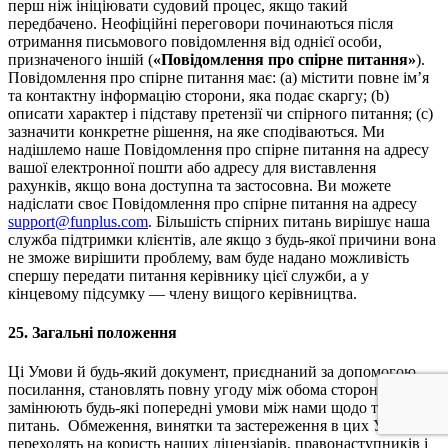
перш ніж ініціювати судовий процес, якщо такий
передбачено. Неофіційні переговори починаються після
отримання письмового повідомлення від однієї особи,
призначеного іншій (
«Повідомлення про спірне питання»
).
Повідомлення про спірне питання має: (a) містити повне ім’я
та контактну інформацію сторони, яка подає скаргу; (b)
описати характер і підставу претензії чи спірного питання; (c)
зазначити конкретне рішення, на яке сподіваються. Ми
надішлемо наше Повідомлення про спірне питання на адресу
вашої електронної пошти або адресу для виставлення
рахунків, якщо вона доступна та застосовна. Ви можете
надіслати своє Повідомлення про спірне питання на адресу
support@funplus.com
. Більшість спірних питань вирішує наша
служба підтримки клієнтів, але якщо з будь-якої причини вона
не зможе вирішити проблему, вам буде надано можливість
спершу передати питання керівнику цієї служби, а у
кінцевому підсумку — члену вищого керівництва.
25.
Загальні положення
Ці Умови й будь-який документ, приєднаний за допомогою
посилання, становлять повну угоду між обома сторонами та
замінюють будь-які попередні умови між нами щодо таких
питань. Обмеження, винятки та застереження в цих Умовах
переходять на користь наших ліцензіарів, правонаступників і