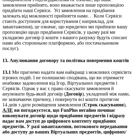
замовлення прийнято, воно вважається лише пропозицією
придбати наші Сервіси. Усі замовлення на придбання
залежать від можливості прийняття нами. . Коли Сервіси
стають доступним для користування ( наприклад, для
завантаження), це означає, що юридично ми прийняли вашу
пропозицію щодо придбання Сервісів, у цьому разі ми
укладаємо договір (і кошти з вашого рахунку будуть списані
нами або сторонньою платформою, або постачальником
послуг).
13.
Анулювання договору та політика повернення коштів
13.1
Ми прагнемо надати вам найкращі з можливих сервісівта
ігрових подій. І не полишаємо сподівань, що ви отримаєте
неабияке задоволення від Ігор, Віртуальних предметів і
Сервісів. Однак у вас є право скасувати замовлення й
анулювати будь-який договір (
Договір
), укладений між нами,
не зазначаючи причину, і повернути всі кошти протягом
14 днів з дати розміщення замовлення (
Строк скасування
),
АЛЕ
ви погоджуєтеся, що
FunPlus негайно починає
виконувати договір щодо придбання предметів і відразу
надає вам доступ до цифрового контенту придбаних
предметів. У
разі завантаження, потокового передавання
або доступу до ваших Віртуальних предметів, цифрових/