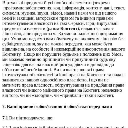
Віртуальні предмети й усі пов’язані елементи (зокрема
програмне забезпечення, код, інформація, контент, дані, текст,
символи, музика, звуки, відео), надані нами чи від нашого
імені й захищені авторським правом та іншими правами
інтелектуальної власності на такі Сервіси, Ігри, Віртуальні
предмети та елементи (разом
Контент
), надаються вам за
ліцензією, а не продаються. За умови належного дотримання
цих Умов ми надаємо вам обмежену невиключну ліцензію без
субліцензування, яку не можна передати, яка може бути
відкликана, на особисте й некомерційне використання нашого
Контенту. Якщо ви порушите будь-яке з положень цих Умов,
ми можемо негайно припинити чи призупинити будь-яку
ліцензію для вас на власний розсуд, діючи відповідно до
об’єктивної необхідності. Ви визнаєте, що всі права
інтелектуальної власності та інші права на Контент є та надалі
залишаться нашою одноосібною власністю, і що ви не
матимете права власності, обґрунтування на придбання права
власності чи іншого майнового права на Контент, незалежно
від того, чи ви «здобули», чи «придбали» такий Контент.
7.
Ваші правові зобов’язання й обов’язки перед нами
7.1
Ви підтверджуєте, що:
7.1.1 уся інформація й відомості, указані вами, правдиві, точні