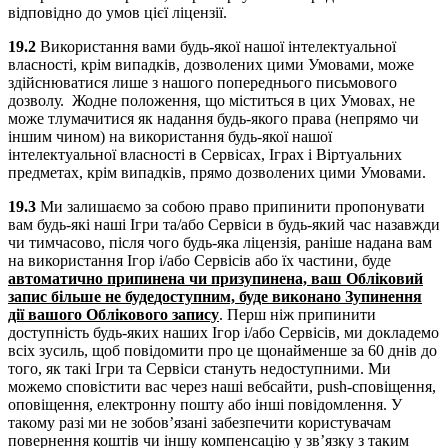
відповідно до умов цієї ліцензії.
19.2
Використання вами будь-якої нашої інтелектуальної
власності, крім випадків, дозволених цими Умовами, може
здійснюватися лише з нашого попереднього письмового
дозволу. Жодне положення, що міститься в цих Умовах, не
може тлумачитися як надання будь-якого права (непрямо чи
іншим чином) на використання будь-якої нашої
інтелектуальної власності в Сервісах, Іграх і Віртуальних
предметах, крім випадків, прямо дозволених цими Умовами.
19.3
Ми залишаємо за собою право припинити пропонувати
вам будь-які наші Ігри та/або Сервіси в будь-який час назавжди
чи тимчасово, після чого будь-яка ліцензія, раніше надана вам
на використання Ігор і/або Сервісів або їх частини, буде
автоматично припинена чи призупинена, ваш Обліковий
запис
більше
не буде
доступним, буде виконано Зупинення
дії вашого Облікового запису
. Перш ніж припинити
доступність будь-яких наших Ігор і/або Сервісів, ми докладемо
всіх зусиль, щоб повідомити про це щонайменше за 60 днів до
того, як такі Ігри та Сервіси стануть недоступними. Ми
можемо сповістити вас через наші вебсайти, push-сповіщення,
оповіщення, електронну пошту або інші повідомлення. У
такому разі ми не зобов’язані забезпечити користувачам
повернення коштів чи іншу компенсацію у зв’язку з таким