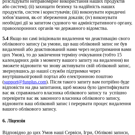
розслідувати неправомірне використання наших продуктів
або систем); (ii) захищати безпеку та надійність наших
продуктів, систем і користувачів; (iii) виконувати юридичні
зобов’язання, як-от збереження доказів; (iv) виконувати
необхідні дії за запитом судового чи адміністративного органу,
правоохоронних органів чи державного відомства.
5.4
Якщо ви самі ініціювали видалення чи деактивацію свого
облікового запису (за умови, що ваш обліковий запис не був
видалений або деактивований нами через недотримання вами
цих Умов), то до закінчення терміну очікування (тобто 15
календарних днів з моменту вашого запиту на видалення) ви
зможете відновити чи знову активувати свій обліковий запис,
звернувшись до нашої служби підтримки через
внутрішньоігровий портал або електронною поштою
(
support@funplus.com
)
. Після такого запиту вам потрібно буде
відповісти на два запитання, щоб можна було ідентифікувати
вас як справжнього власника облікового запису та успішно
перевірити вас як законного власника облікового запису,
відновити ваш обліковий запис і перервати процес видалення
вашого облікового запису.
6.
Ліцензія
Відповідно до цих Умов наші Сервіси, Ігри, Облікові записи,