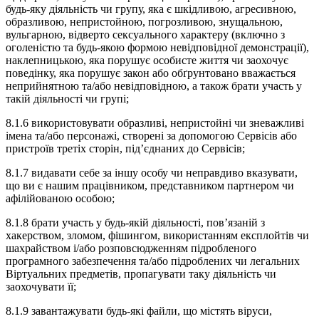
будь-яку діяльність чи групу, яка є шкідливою, агресивною,
образливою, непристойною, погрозливою, знущальною,
вульгарною, відверто сексуального характеру (включно з
оголеністю та будь-якою формою невідповідної демонстрації),
наклепницькою, яка порушує особисте життя чи заохочує
поведінку, яка порушує закон або обґрунтовано вважається
неприйнятною та/або невідповідною, а також брати участь у
такій діяльності чи групі;
8.1.6 використовувати образливі, непристойні чи зневажливі
імена та/або персонажі, створені за допомогою Сервісів або
пристроїв третіх сторін, під’єднаних до Сервісів;
8.1.7 видавати себе за іншу особу чи неправдиво вказувати,
що ви є нашим працівником, представником партнером чи
афілійованою особою;
8.1.8 брати участь у будь-якій діяльності, пов’язаній з
хакерством, зломом, фішингом, використанням експлойтів чи
шахрайством і/або розповсюдженням підробленого
програмного забезпечення та/або підроблених чи легальних
Віртуальних предметів, пропагувати таку діяльність чи
заохочувати її;
8.1.9 завантажувати будь-які файли, що містять віруси,