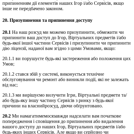
припиненням дії елементів наших Ігор і/або Сервісів, якщо
інше не передбачено законом.
20.
Призупинення та припинення доступу
20.1
На наш розсуд ми можемо призупинити, обмежити чи
припинити ваш доступ до Ігор, Віртуальних предметів і/або
будь-якої іншої частини Сервісів і призупинити чи припинити
дію ліцензії, наданої вам згідно з цими Умовами, якщо:
20.1.1 ви порушуєте будь-які застереження або положення цих
Умов;
20.1.2 стався збій у системі, виконується технічне
обслуговування чи ремонт або виникли події, які не залежать
від нас;
20.1.3 ми вирішуємо вилучити Ігри, Віртуальні предмети та/
або будь-яку іншу частину Сервісів з ринку з будь-якої
причини на власнийрозсуд, діючи обґрунтовано.
20.2
Ми намагатимемосязавжди надсилати вам початкове
попередження і сповіщення до припинення або видалення
вашого доступу до наших Ігор, Віртуальних предметів і/або
будь-яких інших Сервісів. Але якщо ви серйозно чи