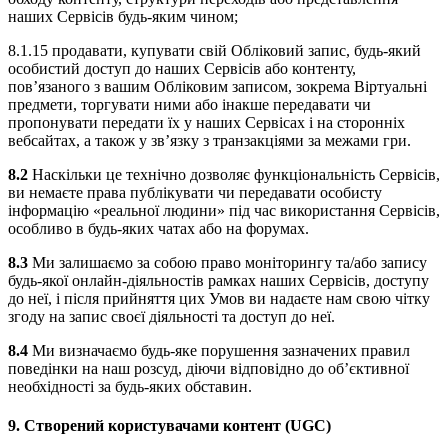
наших Сервісів будь-яким чином;
8.1.15 продавати, купувати свій Обліковий запис, будь-який
особистий доступ до наших Сервісів або контенту,
пов’язаного з вашим Обліковим записом, зокрема Віртуальні
предмети, торгувати ними або інакше передавати чи
пропонувати передати їх у наших Сервісах і на сторонніх
вебсайтах, а також у зв’язку з транзакціями за межами гри.
8.2
Наскільки це технічно дозволяє функціональність Сервісів,
ви немаєте права публікувати чи передавати особисту
інформацію «реальної людини» під час використання Сервісів,
особливо в будь-яких чатах або на форумах.
8.3
Ми залишаємо за собою право моніторингу та/або запису
будь-якої онлайн-діяльностів рамках наших Сервісів, доступу
до неї, і після прийняття цих Умов ви надаєте нам свою чітку
згоду на запис своєї діяльності та доступ до неї.
8.4
Ми визначаємо будь-яке порушення зазначених правил
поведінки на наш розсуд, діючи відповідно до об’єктивної
необхідності за будь-яких обставин.
9.
Створений користувачами контент (UGC)