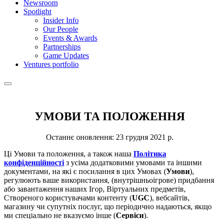
Newsroom
Spotlight
Insider Info
Our People
Events & Awards
Partnerships
Game Updates
Ventures portfolio
УМОВИ ТА ПОЛОЖЕННЯ
Останнє оновлення: 23 грудня 2021 р.
Ці Умови та положення, а також наша
Політика
конфіденційності
з усіма додатковими умовами та іншими
документами, на які є посилання в цих Умовах (
Умови
),
регулюють ваше використання, (внутрішньоігрове) придбання
або завантаження наших Ігор, Віртуальних предметів,
Створеного користувачами контенту (
UGC
), вебсайтів,
магазину чи супутніх послуг, що періодично надаються, якщо
ми спеціально не вказуємо інше (
Сервіси
).