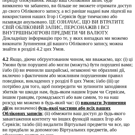
періоду блокування. Якщо ваш Обліковий запис буде
вимкнено чи забанено, ви більше не зможете отримати доступ
до свого Облікового запису, а всі раніше надані вам ліцензії на
використання наших Ігор і Сервісів буде тимчасово або
назавжди анульовано. ЦЕ ОЗНАЧАЄ, ЩО ВИ ВТРАТИТЕ
СВІЙ ОБЛІКОВИЙ ЗАПИС, ПЕРСОНАЖІВ І ВСІ
ВНУТРІШНЬОІГРОВІ ПРЕДМЕТИ ЧИ ВАЛЮТУ.
Докладнішу інформацію про те, у яких випадках ми можемо
виконати Зупинення дії вашого Облікового запису, можна
знайти в розділі 4.2 цих Умов.
4.2
Якщо, діючи обґрунтованим чином, ми вважаємо, що: (i) ці
Умови були порушені або могли (можуть) бути порушені вами;
і/або (ii) ви вчинили шахрайські, незаконні чи образливі дії,
включно з фактичним або можливим порушенням правил
поведінки, викладених у розділі 8 цих Умов; і/або (iii) це
потрібно для того, щоб попередити чи зупинити заподіяння
збитків чи шкоди нам, будь-яким нашим Іграм чи Сервісам,
іншим гравцям, громадськості або вам самим, то на наш
розсуд ми можемо в будь-який час: (i)
виконати Зупинення
дії
(як визначено)
будь-якої частини або всіх ваших
Облікових записів
; (ii) обмежити ваш доступ до будь-якого
завантаження контенту чи інших функцій наших Ігор або
Сервісів; та/або (iii) видалити Віртуальні предмети чи все, що
ви придбали за допомогою Віртуальних предметів, або