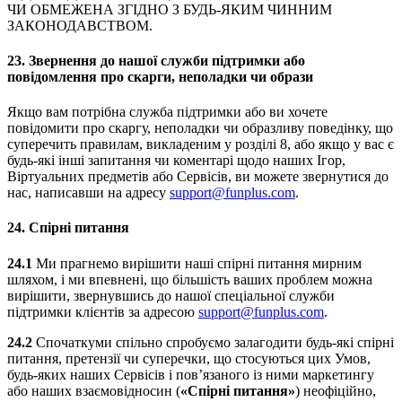
ЧИ ОБМЕЖЕНА ЗГІДНО З БУДЬ-ЯКИМ ЧИННИМ
ЗАКОНОДАВСТВОМ.
23.
Звернення до нашої служби підтримки або
повідомлення про скарги, неполадки чи образи
Якщо вам потрібна служба підтримки або ви хочете
повідомити про скаргу, неполадки чи образливу поведінку, що
суперечить правилам, викладеним у розділі 8, або якщо у вас є
будь-які інші запитання чи коментарі щодо наших Ігор,
Віртуальних предметів або Сервісів, ви можете звернутися до
нас, написавши на адресу
support@funplus.com
.
24.
Спірні питання
24.1
Ми прагнемо вирішити наші спірні питання мирним
шляхом, і ми впевнені, що більшість ваших проблем можна
вирішити, звернувшись до нашої спеціальної служби
підтримки клієнтів за адресою
support@funplus.com
.
24.2
Спочаткуми спільно спробуємо залагодити будь-які спірні
питання, претензії чи суперечки, що стосуються цих Умов,
будь-яких наших Сервісів і пов’язаного із ними маркетингу
або наших взаємовідносин (
«Спірні питання»
) неофіційно,