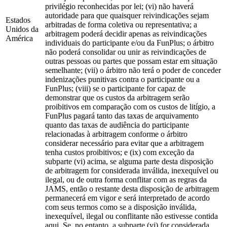
privilégio reconhecidas por lei; (vi) não haverá
autoridade para que quaisquer reivindicações sejam
Estados
arbitradas de forma coletiva ou representativa; a
Unidos da
arbitragem poderá decidir apenas as reivindicações
América
individuais do participante e/ou da FunPlus; o árbitro
não poderá consolidar ou unir as reivindicações de
outras pessoas ou partes que possam estar em situação
semelhante; (vii) o árbitro não terá o poder de conceder
indenizações punitivas contra o participante ou a
FunPlus; (viii) se o participante for capaz de
demonstrar que os custos da arbitragem serão
proibitivos em comparação com os custos de litígio, a
FunPlus pagará tanto das taxas de arquivamento
quanto das taxas de audiência do participante
relacionadas à arbitragem conforme o árbitro
considerar necessário para evitar que a arbitragem
tenha custos proibitivos; e (ix) com exceção da
subparte (vi) acima, se alguma parte desta disposição
de arbitragem for considerada inválida, inexequível ou
ilegal, ou de outra forma conflitar com as regras da
JAMS, então o restante desta disposição de arbitragem
permanecerá em vigor e será interpretado de acordo
com seus termos como se a disposição inválida,
inexequível, ilegal ou conflitante não estivesse contida
aqui. Se, no entanto, a subparte (vi) for considerada