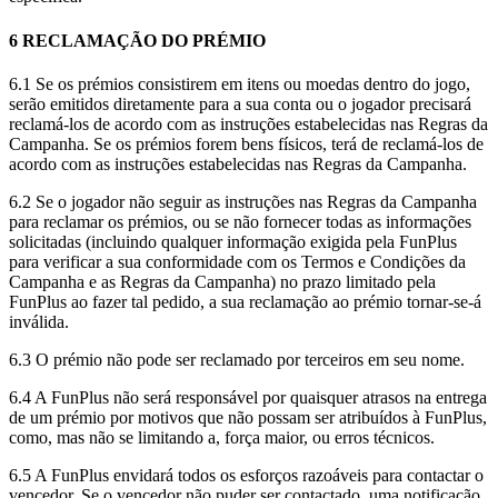
6 RECLAMAÇÃO DO PRÉMIO
6.1 Se os prémios consistirem em itens ou moedas dentro do jogo,
serão emitidos diretamente para a sua conta ou o jogador precisará
reclamá-los de acordo com as instruções estabelecidas nas Regras da
Campanha. Se os prémios forem bens físicos, terá de reclamá-los de
acordo com as instruções estabelecidas nas Regras da Campanha.
6.2 Se o jogador não seguir as instruções nas Regras da Campanha
para reclamar os prémios, ou se não fornecer todas as informações
solicitadas (incluindo qualquer informação exigida pela FunPlus
para verificar a sua conformidade com os Termos e Condições da
Campanha e as Regras da Campanha) no prazo limitado pela
FunPlus ao fazer tal pedido, a sua reclamação ao prémio tornar-se-á
inválida.
6.3 O prémio não pode ser reclamado por terceiros em seu nome.
6.4 A FunPlus não será responsável por quaisquer atrasos na entrega
de um prémio por motivos que não possam ser atribuídos à FunPlus,
como, mas não se limitando a, força maior, ou erros técnicos.
6.5 A FunPlus envidará todos os esforços razoáveis para contactar o
vencedor. Se o vencedor não puder ser contactado, uma notificação