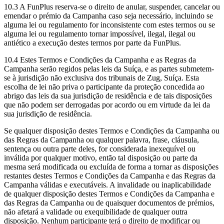
10.3 A FunPlus reserva-se o direito de anular, suspender, cancelar ou
emendar o prémio da Campanha caso seja necessário, incluindo se
alguma lei ou regulamento for inconsistente com estes termos ou se
alguma lei ou regulamento tornar impossível, ilegal, ilegal ou
antiético a execução destes termos por parte da FunPlus.
10.4 Estes Termos e Condições da Campanha e as Regras da
Campanha serão regidos pelas leis da Suíça, e as partes submetem-
se à jurisdição não exclusiva dos tribunais de Zug, Suíça. Esta
escolha de lei não priva o participante da proteção concedida ao
abrigo das leis da sua jurisdição de residência e de tais disposições
que não podem ser derrogadas por acordo ou em virtude da lei da
sua jurisdição de residência.
Se qualquer disposição destes Termos e Condições da Campanha ou
das Regras da Campanha ou qualquer palavra, frase, cláusula,
sentença ou outra parte deles, for considerada inexequível ou
inválida por qualquer motivo, então tal disposição ou parte da
mesma será modificada ou excluída de forma a tornar as disposições
restantes destes Termos e Condições da Campanha e das Regras da
Campanha válidas e executáveis. A invalidade ou inaplicabilidade
de qualquer disposição destes Termos e Condições da Campanha e
das Regras da Campanha ou de quaisquer documentos de prémios,
não afetará a validade ou exequibilidade de qualquer outra
disposição. Nenhum participante terá o direito de modificar ou