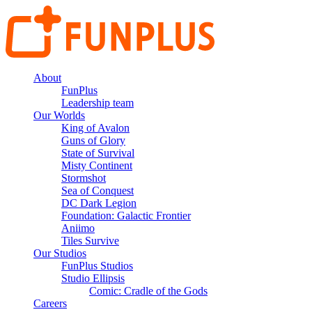
About
FunPlus
Leadership team
Our Worlds
King of Avalon
Guns of Glory
State of Survival
Misty Continent
Stormshot
Sea of Conquest
DC Dark Legion
Foundation: Galactic Frontier
Aniimo
Tiles Survive
Our Studios
FunPlus Studios
Studio Ellipsis
Comic: Cradle of the Gods
Careers