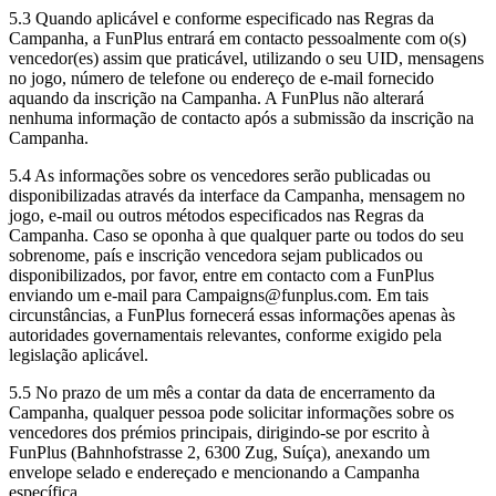
5.3 Quando aplicável e conforme especificado nas Regras da
Campanha, a FunPlus entrará em contacto pessoalmente com o(s)
vencedor(es) assim que praticável, utilizando o seu UID, mensagens
no jogo, número de telefone ou endereço de e-mail fornecido
aquando da inscrição na Campanha. A FunPlus não alterará
nenhuma informação de contacto após a submissão da inscrição na
Campanha.
5.4 As informações sobre os vencedores serão publicadas ou
disponibilizadas através da interface da Campanha, mensagem no
jogo, e-mail ou outros métodos especificados nas Regras da
Campanha. Caso se oponha à que qualquer parte ou todos do seu
sobrenome, país e inscrição vencedora sejam publicados ou
disponibilizados, por favor, entre em contacto com a FunPlus
enviando um e-mail para Campaigns@funplus.com. Em tais
circunstâncias, a FunPlus fornecerá essas informações apenas às
autoridades governamentais relevantes, conforme exigido pela
legislação aplicável.
5.5 No prazo de um mês a contar da data de encerramento da
Campanha, qualquer pessoa pode solicitar informações sobre os
vencedores dos prémios principais, dirigindo-se por escrito à
FunPlus (Bahnhofstrasse 2, 6300 Zug, Suíça), anexando um
envelope selado e endereçado e mencionando a Campanha
específica.