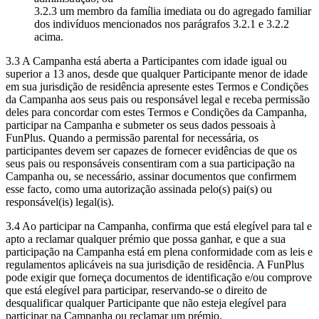
3.2.3 um membro da família imediata ou do agregado familiar
dos indivíduos mencionados nos parágrafos 3.2.1 e 3.2.2
acima.
3.3 A Campanha está aberta a Participantes com idade igual ou
superior a 13 anos, desde que qualquer Participante menor de idade
em sua jurisdição de residência apresente estes Termos e Condições
da Campanha aos seus pais ou responsável legal e receba permissão
deles para concordar com estes Termos e Condições da Campanha,
participar na Campanha e submeter os seus dados pessoais à
FunPlus. Quando a permissão parental for necessária, os
participantes devem ser capazes de fornecer evidências de que os
seus pais ou responsáveis consentiram com a sua participação na
Campanha ou, se necessário, assinar documentos que confirmem
esse facto, como uma autorização assinada pelo(s) pai(s) ou
responsável(is) legal(is).
3.4 Ao participar na Campanha, confirma que está elegível para tal e
apto a reclamar qualquer prémio que possa ganhar, e que a sua
participação na Campanha está em plena conformidade com as leis e
regulamentos aplicáveis na sua jurisdição de residência. A FunPlus
pode exigir que forneça documentos de identificação e/ou comprove
que está elegível para participar, reservando-se o direito de
desqualificar qualquer Participante que não esteja elegível para
participar na Campanha ou reclamar um prémio.