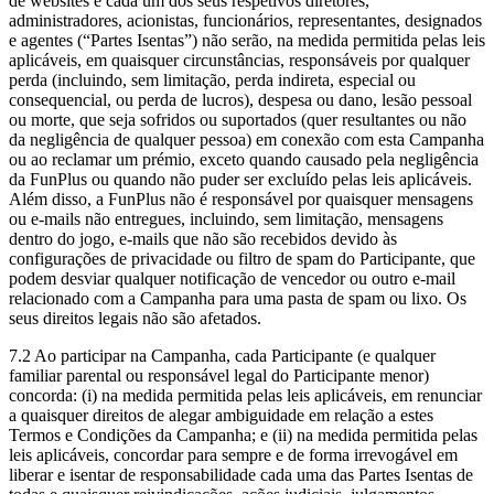
de websites e cada um dos seus respetivos diretores,
administradores, acionistas, funcionários, representantes, designados
e agentes (“Partes Isentas”) não serão, na medida permitida pelas leis
aplicáveis, em quaisquer circunstâncias, responsáveis por qualquer
perda (incluindo, sem limitação, perda indireta, especial ou
consequencial, ou perda de lucros), despesa ou dano, lesão pessoal
ou morte, que seja sofridos ou suportados (quer resultantes ou não
da negligência de qualquer pessoa) em conexão com esta Campanha
ou ao reclamar um prémio, exceto quando causado pela negligência
da FunPlus ou quando não puder ser excluído pelas leis aplicáveis.
Além disso, a FunPlus não é responsável por quaisquer mensagens
ou e-mails não entregues, incluindo, sem limitação, mensagens
dentro do jogo, e-mails que não são recebidos devido às
configurações de privacidade ou filtro de spam do Participante, que
podem desviar qualquer notificação de vencedor ou outro e-mail
relacionado com a Campanha para uma pasta de spam ou lixo. Os
seus direitos legais não são afetados.
7.2 Ao participar na Campanha, cada Participante (e qualquer
familiar parental ou responsável legal do Participante menor)
concorda: (i) na medida permitida pelas leis aplicáveis, em renunciar
a quaisquer direitos de alegar ambiguidade em relação a estes
Termos e Condições da Campanha; e (ii) na medida permitida pelas
leis aplicáveis, concordar para sempre e de forma irrevogável em
liberar e isentar de responsabilidade cada uma das Partes Isentas de