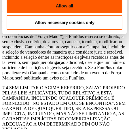
fortuito ou inimigo público, falha de satélite ou equipamento, motim
ou distúrbio civil, guerra (declarada ou não declarada), ameaça ou
Allow all
atividade terrorista, ou qualquer lei, ordem ou regulamento
governamental federal, estadual, provincial ou local, ordem de
qualquer tribunal ou jurisdição, infeção por vírus informático,
Allow necessary cookies only
intervenção não autorizada, falhas técnicas ou outras causas que não
estejam razoavelmente sob o controle da FunPlus (todos os eventos
ou ocorrências de “Força Maior”), a FunPlus reserva-se o direito, a
seu exclusivo critério, de abreviar, cancelar, terminar, modificar ou
suspender a Campanha e/ou prosseguir com a Campanha, incluindo
a seleção de vencedores da maneira que considere justa e razoável,
incluindo a seleção dentre as inscrições elegíveis recebidas antes de
tal evento, sem qualquer obrigação adicional, desde que um número
suficiente de inscrições elegíveis seja recebido. Se a FunPlus optar
por alterar esta Campanha como resultado de um evento de Força
Maior, será publicado um aviso pela FunPlus.
7.4 SEM LIMITAR O ACIMA REFERIDO, SALVO PROIBIDO
PELAS LEIS APLICÁVEIS, TUDO RELATIVO A ESTA
CAMPANHA, INCLUINDO QUALQUER PRÉMIO(S), É
FORNECIDO “NO ESTADO EM QUE SE ENCONTRA”, SEM
GARANTIA DE QUALQUER TIPO, SEJA EXPRESSA OU
IMPLÍCITA, INCLUINDO, MAS NÃO SE LIMITANDO A, AS
GARANTIAS IMPLÍCITAS DE COMERCIALIZAÇÃO,
ADEQUAÇÃO A UM DETERMINADO FIM OU NÃO