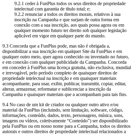
9.2.1 ceder à FunPlus todos os seus direitos de propriedade
intelectual com garantia de título total; e;
9.2.2 renunciar a todos os direitos morais, relativos à sua
inscrição na Campanha e que surjam de outra forma em
conexão com a sua inscrição, aos quais possa agora ou em
qualquer momento futuro ter direito sob qualquer legislação
aplicável em vigor em qualquer parte do mundo.
9.3 Concorda que a FunPlus pode, mas não é obrigada a,
disponibilizar a sua inscrição em qualquer Site da FunPlus e em
qualquer outro meio, quer agora conhecido ou inventado no futuro,
e em conexão com qualquer publicidade da Campanha. Concorda
em conceder à FunPlus uma licença gratuita, não exclusiva, mundial
e irrevogável, pelo período completo de quaisquer direitos de
propriedade intelectual na inscrição e em quaisquer materiais
acompanhante, para usar, exibir, publicar, transmitir, copiar, editar,
alterar, armazenar, reformatar e sublicenciar a inscrição da
Campanha e quaisquer materiais que a acompanham para tais fins.
9.4 No caso de um kit de criador ou qualquer outro ativo e/ou
material da FunPlus (incluindo, sem limitação, software, código,
informações, conteúdo, dados, texto, personagens, música, sons,
imagens ou vídeos, coletivamente “Conteúdo”) ser disponibilizado
pela FunPlus ou em nosso nome para a Campanha, todos os direitos
autorais e outros direitos de propriedade intelectual relacionados a