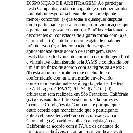
DISPOSIÇÃO DE ARBITRAGEM: Ao participar
nesta Campanha, cada participante (e qualquer familiar
parental ou responsável legal de um participante
menor) concorda: (i) que todas e quaisquer disputas
que o participante possa ter com, ou reivindicações que
o participante possa ter contra, a FunPlus relacionadas,
decorrentes ou conectadas de alguma forma com (a) a
Campanha, (b) a atribuição ou resgate de qualquer
prémio, e/ou (c) a determinação do escopo ou
aplicabilidade deste acordo de arbitragem, serão
resolvidas exclusivamente por meio de arbitragem final
e vinculativa administrada pela JAMS e conduzida por
um árbitro único de acordo com as regras da JAMS;
(ii) esta acordo de arbitragem é celebrado em
conformidade com uma transação envolvendo
comércio interestadual e será regido pela Lei Federal
de Arbitragem (“
FAA
”), 9 USC §§ 1-16; (iii) a
arbitragem será realizada em São Francisco, Califórnia;
(iv) a decisão do árbitro será controlada por estes
Termos e Condições da Campanha e por qualquer
outro acordo aqui mencionado que o participante
aplicável possa ter celebrado em conexão com a
Campanha; (v) o árbitro aplicará a legislação da
Califórnia de acordo com a FAA e os estatutos de
limitações aplicáveis, e honrará as reivindicações de