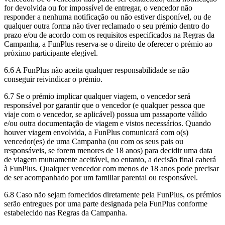
for devolvida ou for impossível de entregar, o vencedor não
responder a nenhuma notificação ou não estiver disponível, ou de
qualquer outra forma não tiver reclamado o seu prémio dentro do
prazo e/ou de acordo com os requisitos especificados na Regras da
Campanha, a FunPlus reserva-se o direito de oferecer o prémio ao
próximo participante elegível.
6.6 A FunPlus não aceita qualquer responsabilidade se não
conseguir reivindicar o prémio.
6.7 Se o prémio implicar qualquer viagem, o vencedor será
responsável por garantir que o vencedor (e qualquer pessoa que
viaje com o vencedor, se aplicável) possua um passaporte válido
e/ou outra documentação de viagem e vistos necessários. Quando
houver viagem envolvida, a FunPlus comunicará com o(s)
vencedor(es) de uma Campanha (ou com os seus pais ou
responsáveis, se forem menores de 18 anos) para decidir uma data
de viagem mutuamente aceitável, no entanto, a decisão final caberá
à FunPlus. Qualquer vencedor com menos de 18 anos pode precisar
de ser acompanhado por um familiar parental ou responsável.
6.8 Caso não sejam fornecidos diretamente pela FunPlus, os prémios
serão entregues por uma parte designada pela FunPlus conforme
estabelecido nas Regras da Campanha.