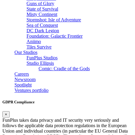
Guns of Glory
State of Survival
Misty Continent
Stormshot: Isle of Adventure
Sea of Conquest
DC Dark Legion
Foundation: Galactic Frontier
Aniimo
Tiles Survive
Our Studios
FunPlus Studios
Studio Ellipsis
Comic: Cradle of the Gods
Careers
Newsroom
Spotlight
Ventures portfolio
GDPR Compliance
×
FunPlus takes data privacy and IT security very seriously and
follows the applicable data protection regulations in the European
Union and individual countries (in particular the EU General Data