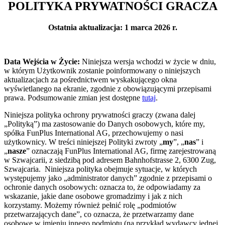
POLITYKA PRYWATNOŚCI GRACZA
Ostatnia aktualizacja: 1 marca 2026 r.
Data Wejścia w Życie:
Niniejsza wersja wchodzi w życie w dniu,
w którym Użytkownik zostanie poinformowany o niniejszych
aktualizacjach za pośrednictwem wyskakującego okna
wyświetlanego na ekranie, zgodnie z obowiązującymi przepisami
prawa. Podsumowanie zmian jest dostępne
tutaj
.
Niniejsza polityka ochrony prywatności graczy (zwana dalej
„Polityką”) ma zastosowanie do Danych osobowych, które my,
spółka FunPlus International AG, przechowujemy o
nasi
użytkownicy
. W treści niniejszej Polityki zwroty „
my
”, „
nas
” i
„
nasze
” oznaczają FunPlus International AG, firmę zarejestrowaną
w Szwajcarii, z siedzibą pod adresem Bahnhofstrasse 2, 6300 Zug,
Szwajcaria. Niniejsza polityka obejmuje sytuacje, w których
występujemy jako „administrator danych” zgodnie z przepisami o
ochronie danych osobowych: oznacza to, że odpowiadamy za
wskazanie, jakie dane osobowe gromadzimy i jak z nich
korzystamy. Możemy również pełnić rolę „podmiotów
przetwarzających dane”, co oznacza, że przetwarzamy dane
osobowe w imieniu innego podmiotu (na przykład wydawcy jednej