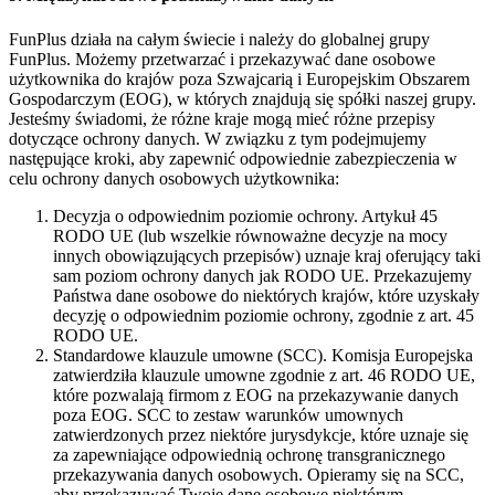
FunPlus działa na całym świecie i należy do globalnej grupy
FunPlus. Możemy przetwarzać i przekazywać dane osobowe
użytkownika do krajów poza Szwajcarią i Europejskim Obszarem
Gospodarczym (EOG), w których znajdują się spółki naszej grupy.
Jesteśmy świadomi, że różne kraje mogą mieć różne przepisy
dotyczące ochrony danych. W związku z tym podejmujemy
następujące kroki, aby zapewnić odpowiednie zabezpieczenia w
celu ochrony danych osobowych użytkownika:
Decyzja o odpowiednim poziomie ochrony.
Artykuł 45
RODO UE (lub wszelkie równoważne decyzje na mocy
innych obowiązujących przepisów) uznaje kraj oferujący taki
sam poziom ochrony danych jak RODO UE. Przekazujemy
Państwa dane osobowe do niektórych krajów, które uzyskały
decyzję o odpowiednim poziomie ochrony, zgodnie z art. 45
RODO UE.
Standardowe klauzule umowne (SCC).
Komisja Europejska
zatwierdziła klauzule umowne zgodnie z art. 46 RODO UE,
które pozwalają firmom z EOG na przekazywanie danych
poza EOG. SCC to zestaw warunków umownych
zatwierdzonych przez niektóre jurysdykcje, które uznaje się
za zapewniające odpowiednią ochronę transgranicznego
przekazywania danych osobowych. Opieramy się na SCC,
aby przekazywać Twoje dane osobowe niektórym