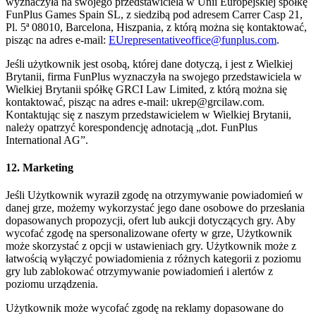
wyznaczyła na swojego przedstawiciela w Unii Europejskiej spółkę
FunPlus Games Spain SL, z siedzibą pod adresem Carrer Casp 21,
Pl. 5ª 08010, Barcelona, Hiszpania, z którą można się kontaktować,
pisząc na adres e-mail:
EUrepresentativeoffice@funplus.com
.
Jeśli użytkownik jest osobą, której dane dotyczą, i jest z Wielkiej
Brytanii, firma FunPlus wyznaczyła na swojego przedstawiciela w
Wielkiej Brytanii spółkę GRCI Law Limited, z którą można się
kontaktować, pisząc na adres e-mail: ukrep@grcilaw.com.
Kontaktując się z naszym przedstawicielem w Wielkiej Brytanii,
należy opatrzyć korespondencję adnotacją „dot. FunPlus
International AG”.
12. Marketing
Jeśli Użytkownik wyraził zgodę na otrzymywanie powiadomień w
danej grze, możemy wykorzystać jego dane osobowe do przesłania
dopasowanych propozycji, ofert lub aukcji dotyczących gry. Aby
wycofać zgodę na spersonalizowane oferty w grze, Użytkownik
może skorzystać z opcji w ustawieniach gry. Użytkownik może z
łatwością wyłączyć powiadomienia z różnych kategorii z poziomu
gry lub zablokować otrzymywanie powiadomień i alertów z
poziomu urządzenia.
Użytkownik może wycofać zgodę na reklamy dopasowane do