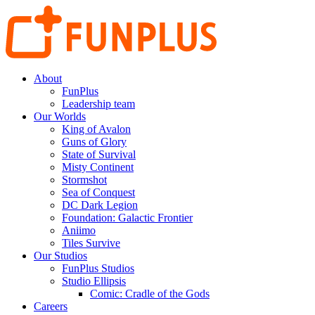
About
FunPlus
Leadership team
Our Worlds
King of Avalon
Guns of Glory
State of Survival
Misty Continent
Stormshot
Sea of Conquest
DC Dark Legion
Foundation: Galactic Frontier
Aniimo
Tiles Survive
Our Studios
FunPlus Studios
Studio Ellipsis
Comic: Cradle of the Gods
Careers