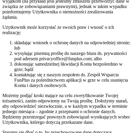
wyjątkom (na przykład jeśli jesteśmy zmuszeni przetworzyć dane w
związku ze zobowiązaniami prawnymi), jednak w takim wypadku
poinformujemy Użytkownika o niemożności zrealizowania
żądania.
Użytkownik może korzystać ze swoich praw i wnosić o ich
realizację:
składając wniosek o ochronę danych na odpowiedniej stronie;
lub
wysyłając pisemną prośbę do naszego biura ds. prywatności
pod adresem privacyoffice@funplus.com; albo
dokonując samodzielnej likwidacji Konta bezpośrednio w
grze; bądź
kontaktując się z naszym zespołem ds. Zespół Wsparcia
FunPlus za pośrednictwem aplikacji w grze w celu usunięcia
Konta i danych osobowych.
Możemy podjąć kroki mające na celu zweryfikowanie Twojej
tożsamości, zanim odpowiemy na Twoją prośbę.
Dołożymy starań,
aby odpowiedzieć niezwłocznie, a w każdym wypadku w terminie
jednego miesiąca – zgodnie z przepisami o ochronie danych.
Będziemy przestrzegać prawnych zobowiązań wynikających wobec
Użytkownika, którego dotyczą przekazane dane.
Staramy się dbać o to, by przechowywane dane dotyczące