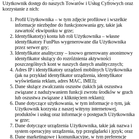
Użytkownik
dostęp do naszych Towarów i Usług Cyfrowych oraz
korzystanie z nich
:
Profil Użytkownika – w tym zdjęcie profilowe i wszelkie
informacje niezbędne do funkcjonowania gry, takie jak
zawartość ekwipunku w grze;
Identyfikator(y) konta lub roli Użytkownika – własne
identyfikatory FunPlus wygenerowane dla Użytkownika
przez serwer gry;
Identyfikator analityczny – losowo generowany anonimowy
identyfikator służący do rozróżnienia aktywności
poszczególnych kont w naszych danych analitycznych;
Adres IP i identyfikatory urządzeń mobilnych Użytkownika
(jak na przykład identyfikator urządzenia, identyfikator
wyświetlania reklam, adres MAC, IMEI);
Dane służące zwalczaniu oszustw (takich jak oszustwa
związane z nadużywaniem funkcji zwrotu środków w grach
lub oszustwa związane z kliknięciem reklam);
Dane dotyczące użytkowania, w tym informacje o tym, jak
Użytkownik korzysta z naszej witryny internetowej,
produktów i usług oraz informacje o postępach Użytkownika
w grze;
Dane dotyczące urządzenia Użytkownika, takie jak nazwa i
system operacyjny urządzenia, typ przeglądarki i język; oraz
Dane marketingowe i komunikacyjne, w tym preferencje