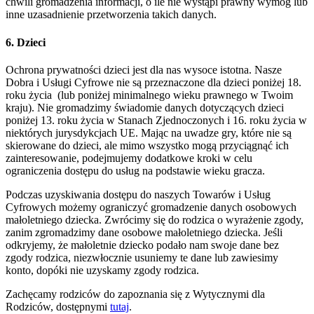
chwili gromadzenia informacji, o ile nie wystąpi prawny wymóg lub
inne uzasadnienie przetworzenia takich danych.
6. Dzieci
Ochrona prywatności dzieci jest dla nas wysoce istotna.
Nasze
Dobra i Usługi Cyfrowe nie są przeznaczone dla dzieci poniżej 18.
roku życia (lub poniżej minimalnego wieku prawnego w Twoim
kraju). Nie gromadzimy świadomie danych dotyczących dzieci
poniżej 13. roku życia w Stanach Zjednoczonych i 16. roku życia w
niektórych jurysdykcjach UE.
Mając na uwadze gry, które nie są
skierowane do dzieci, ale mimo wszystko mogą przyciągnąć ich
zainteresowanie, podejmujemy dodatkowe kroki w celu
ograniczenia dostępu do usług na podstawie wieku gracza.
Podczas uzyskiwania dostępu do naszych Towarów i Usług
Cyfrowych możemy ograniczyć gromadzenie danych osobowych
małoletniego dziecka. Zwrócimy się do rodzica o wyrażenie zgody,
zanim zgromadzimy dane osobowe małoletniego dziecka. Jeśli
odkryjemy, że małoletnie dziecko podało nam swoje dane bez
zgody rodzica, niezwłocznie usuniemy te dane lub zawiesimy
konto, dopóki nie uzyskamy zgody rodzica.
Zachęcamy rodziców do zapoznania się z Wytycznymi dla
Rodziców, dostępnymi
tutaj
.