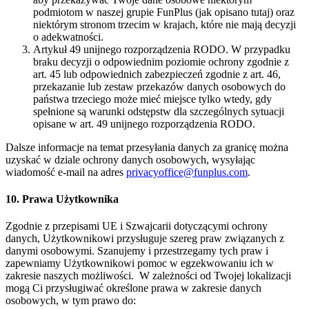
podmiotom w naszej grupie FunPlus (jak opisano tutaj) oraz
niektórym stronom trzecim w krajach, które nie mają decyzji
o adekwatności.
Artykuł 49 unijnego rozporządzenia RODO
. W przypadku
braku decyzji o odpowiednim poziomie ochrony zgodnie z
art. 45 lub odpowiednich zabezpieczeń zgodnie z art. 46,
przekazanie lub zestaw przekazów danych osobowych do
państwa trzeciego może mieć miejsce tylko wtedy, gdy
spełnione są warunki odstępstw dla szczególnych sytuacji
opisane w art. 49 unijnego rozporządzenia RODO.
Dalsze informacje na temat przesyłania danych za granicę można
uzyskać w dziale ochrony danych osobowych, wysyłając
wiadomość e-mail na adres
privacyoffice@funplus.com
.
10. Prawa Użytkownika
Zgodnie z przepisami UE i Szwajcarii dotyczącymi ochrony
danych, Użytkownikowi przysługuje szereg praw związanych z
danymi osobowymi. Szanujemy i przestrzegamy tych praw i
zapewniamy Użytkownikowi pomoc w egzekwowaniu ich w
zakresie naszych możliwości.
W zależności od Twojej lokalizacji
mogą Ci przysługiwać określone prawa w zakresie danych
osobowych, w tym prawo do: