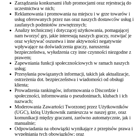
Zarządzania konkursami i/lub promocjami oraz rejestracją do
uczestnictwa w nich;
Reklamowania i promowania na miejscu i w grze towarów i
usług oferowanych przez nas oraz naszych dostawców usług i
zaufanych podmiotów zewnętrznych;
Analizy technicznej i dotyczącej użytkowania, pomagającej
nam tworzyć gry, jakie interesują naszych graczy, rozwijać je
oraz wykrywać oszustwa i inne aktywności negatywnie
wpływające na doświadczenia graczy, naruszenia
bezpieczeństwa, wyłudzenia czy inne czynności niezgodne z
prawem;
Zapewniania funkcji społecznościowych w ramach naszych
usług;
Przesyłania powiązanych informacji, takich jak aktualizacje,
ostrzeżenia dot. bezpieczeństwa i wiadomości od obsługi
klienta;
Prowadzenia rankingów, informowania o Discordzie i
społeczności, informowania o pseudonimach, klubach i ich
nazwach;
Moderowania Zawartości Tworzonej przez Użytkowników
(UGC), którą Użytkownik zamieszcza w naszej grze, oraz
komunikacji między graczami, zarówno automatycznie, jak i
manualnie;
Odpowiadania na obowiązki wynikające z przepisów prawa i
wypełniania tych obowiązków; oraz