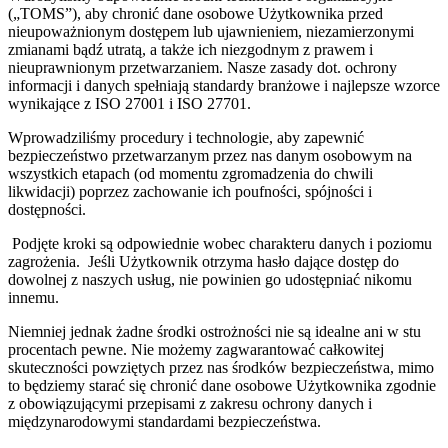
(„TOMS”), aby chronić dane osobowe Użytkownika przed
nieupoważnionym dostępem lub ujawnieniem, niezamierzonymi
zmianami bądź utratą, a także ich niezgodnym z prawem i
nieuprawnionym przetwarzaniem. Nasze zasady dot. ochrony
informacji i danych spełniają standardy branżowe i najlepsze wzorce
wynikające z ISO 27001 i ISO 27701.
Wprowadziliśmy procedury i technologie, aby zapewnić
bezpieczeństwo przetwarzanym przez nas danym osobowym na
wszystkich etapach (od momentu zgromadzenia do chwili
likwidacji) poprzez zachowanie ich poufności, spójności i
dostępności.
Podjęte kroki są odpowiednie wobec charakteru danych i poziomu
zagrożenia. Jeśli Użytkownik otrzyma hasło dające dostęp do
dowolnej z naszych usług, nie powinien go udostępniać nikomu
innemu.
Niemniej jednak żadne środki ostrożności nie są idealne ani w stu
procentach pewne. Nie możemy zagwarantować całkowitej
skuteczności powziętych przez nas środków bezpieczeństwa, mimo
to będziemy starać się chronić dane osobowe Użytkownika zgodnie
z obowiązującymi przepisami z zakresu ochrony danych i
międzynarodowymi standardami bezpieczeństwa.