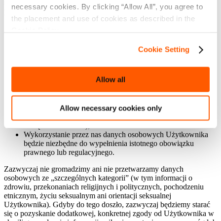
sposobu i celu wykorzystania danych Użytkownika. W większości
necessary cookies. By clicking “Allow All”, you agree to
przypadków zastosowanie będzie miała następująca sytuacja:
the placement and use of cookies as described in the
Użytkownik udzieli nam zgody na korzystanie ze swoich
Cookie Policy.
danych osobowych w konkretny sposób (na przykład
udzieleni nam zgody na przesyłanie informacji
Cookie Setting
marketingowych o naszych produktach i usługach); i/lub
Wykorzystanie danych osobowych Użytkownika będzie
leżało w naszym uzasadnionym interesie jako organizacji
Allow all
komercyjnej robiąc to jednak z zachowaniem odpowiednich
proporcji i poszanowaniem prawa do prywatności; i/lub
Wykorzystanie przez nas danych osobowych Użytkownika
będzie konieczne do zrealizowania umowy lub podjęcia
Allow necessary cookies only
kroków do nawiązania umowy z Użytkownikiem (np. w celu
zarządzania kontem); i/lub
Wykorzystanie przez nas danych osobowych Użytkownika
będzie niezbędne do wypełnienia istotnego obowiązku
prawnego lub regulacyjnego.
Zazwyczaj nie gromadzimy ani nie przetwarzamy danych
osobowych ze „szczególnych kategorii” (w tym informacji o
zdrowiu, przekonaniach religijnych i politycznych, pochodzeniu
etnicznym, życiu seksualnym ani orientacji seksualnej
Użytkownika). Gdyby do tego doszło, zazwyczaj będziemy starać
się o pozyskanie dodatkowej, konkretnej zgody od Użytkownika w