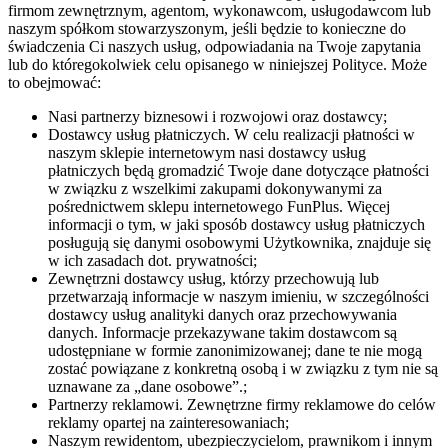
firmom zewnętrznym, agentom, wykonawcom, usługodawcom lub
naszym spółkom stowarzyszonym, jeśli będzie to konieczne do
świadczenia Ci naszych usług, odpowiadania na Twoje zapytania
lub do któregokolwiek celu opisanego w niniejszej Polityce. Może
to obejmować:
Nasi partnerzy biznesowi i rozwojowi oraz dostawcy;
Dostawcy usług płatniczych. W celu realizacji płatności w
naszym sklepie internetowym nasi dostawcy usług
płatniczych będą gromadzić Twoje dane dotyczące płatności
w związku z wszelkimi zakupami dokonywanymi za
pośrednictwem sklepu internetowego FunPlus. Więcej
informacji o tym, w jaki sposób dostawcy usług płatniczych
posługują się danymi osobowymi Użytkownika, znajduje się
w ich zasadach dot. prywatności;
Zewnętrzni dostawcy usług, którzy przechowują lub
przetwarzają informacje w naszym imieniu, w szczególności
dostawcy usług analityki danych oraz przechowywania
danych. Informacje przekazywane takim dostawcom są
udostępniane w formie zanonimizowanej; dane te nie mogą
zostać powiązane z konkretną osobą i w związku z tym nie są
uznawane za „dane osobowe”.;
Partnerzy reklamowi. Zewnętrzne firmy reklamowe do celów
reklamy opartej na zainteresowaniach;
Naszym rewidentom, ubezpieczycielom, prawnikom i innym