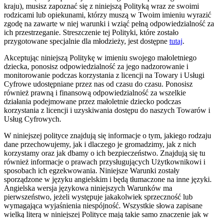
kraju), musisz zapoznać się z niniejszą Polityką wraz ze swoimi
rodzicami lub opiekunami, którzy muszą w Twoim imieniu wyrazić
zgodę na zawarte w niej warunki i wziąć pełną odpowiedzialność za
ich przestrzeganie. Streszczenie tej Polityki, które zostało
przygotowane specjalnie dla młodzieży, jest dostępne
tutaj
.
Akceptując niniejszą Politykę w imieniu swojego małoletniego
dziecka, ponosisz odpowiedzialność za jego nadzorowanie i
monitorowanie podczas korzystania z licencji na Towary i Usługi
Cyfrowe udostępniane przez nas od czasu do czasu. Ponosisz
również prawną i finansową odpowiedzialność za wszelkie
działania podejmowane przez małoletnie dziecko podczas
korzystania z licencji i uzyskiwania dostępu do naszych Towarów i
Usług Cyfrowych.
W niniejszej polityce znajdują się informacje o tym, jakiego rodzaju
dane przechowujemy, jak i dlaczego je gromadzimy, jak z nich
korzystamy oraz jak dbamy o ich bezpieczeństwo. Znajdują się tu
również informacje o prawach przysługujących Użytkownikowi i
sposobach ich egzekwowania. Niniejsze Warunki zostały
sporządzone w języku angielskim i będą tłumaczone na inne języki.
Angielska wersja językowa niniejszych Warunków ma
pierwszeństwo, jeżeli występuje jakakolwiek sprzeczność lub
wymagająca wyjaśnienia niespójność. Wszystkie słowa zapisane
wielką literą w niniejszej Polityce mają takie samo znaczenie jak w