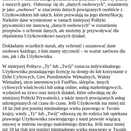
z naszych gier). Odnosząc się do „danych osobowych”, rozumiemy
je jako „osobowe” w znaczeniu danych powiązanych osobiście z
Użytkownikiem lub takich, które pozwalają na jego identyfikację.
Niektóre dane wymienione w ramach niniejszej Polityki
prywatności nie stanowią „danych osobowych” w rozumieniu
przepisów o ochronie danych, ale możemy je przywoływać dla
objaśnienia Użytkownikowi naszych działań.
Dokładamy wszelkich starań, aby ochronić i uszanować dane
osobowe każdego, z kim mamy styczność – to ważne zarówno dla
nas, jak i dla Użytkownika.
W niniejszej Polityce „Ty” lub „Twój” oznacza indywidualnego
Użytkownika posiadającego licencję na dostęp do lub korzystanie z
Dóbr Cyfrowych, Gier, Przedmiotów Wirtualnych, Waluty
Wirtualnej, stron internetowych FunPlus, sklepów, innych
cyfrowych właściwości lub usług online, usług marketingowych,
wydarzeń na żywo oraz innych działań, które odwołują się do
niniejszej Polityki Prywatności, a także innych powiązanych usług
udostępnianych od czasu do czasu. Jeśli Użytkownik ma mniej niż
18 lat (lub jest poniżej minimalnego wieku prawnego w Twoim
kraju), wtedy „Ty” lub „Twój” odnoszą się do rodzica lub opiekuna
prawnego Użytkownika zawierającego z nami prawnie wiążącą
umowę w imieniu swojego małoletniego dziecka. Jeśli masz mniej
niż 18 lat (lub jest poniżej minimalnego wieku prawnego w Twoim