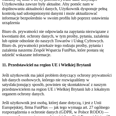
Użytkownika zawsze były aktualne. Aby pomóc nam w
dopilnowaniu aktualności danych, Użytkownik dysponuje pełną
kontrolą nad udostępnionymi danymi i może aktualizować
informacje bezpośrednio w swoim profilu lub poprzez ustawienia
urządzenia
Biuro ds. prywatności nie odpowiada na zapytania niezwiązane z
kwestiami dot. ochrony danych, w tym prośby, pytania, zażalenia
lub opinie odnośnie do naszych Towarów i Usług Cyfrowych.
Biuro ds. prywatności przekaże tego rodzaju prośby, pytania i
zażalenia naszemu Zespół Wsparcia FunPlus, które postara się
udzielić wskazane informacje.
11. Przedstawiciel na region UE i Wielkiej Brytanii
Jeśli użytkownik ma jakiś problem dotyczący ochrony prywatności
lub danych osobowych, którego nie rozwiązaliśmy w
satysfakcjonujący sposób, powinien się skontaktować z naszym
przedstawicielem na region UE i Wielkiej Brytanii lub z lokalnym
organem ochrony danych.
Jeśli użytkownik jest osobą, której dane dotyczą, i jest z Unii
Europejskiej, firma FunPlus — jak tego wymaga art. 27 ogólnego
rozporządzenia o ochronie danych (GDPR, w Polsce RODO) —