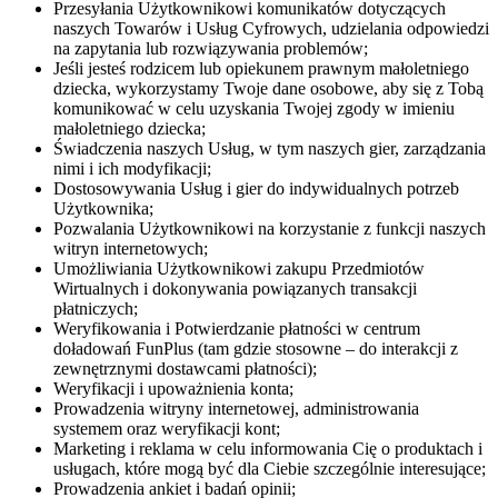
Przesyłania Użytkownikowi komunikatów dotyczących
naszych Towarów i Usług Cyfrowych, udzielania odpowiedzi
na zapytania lub rozwiązywania problemów;
Jeśli jesteś rodzicem lub opiekunem prawnym małoletniego
dziecka, wykorzystamy Twoje dane osobowe, aby się z Tobą
komunikować w celu uzyskania Twojej zgody w imieniu
małoletniego dziecka;
Świadczenia naszych Usług, w tym naszych gier, zarządzania
nimi i ich modyfikacji;
Dostosowywania Usług i gier do indywidualnych potrzeb
Użytkownika;
Pozwalania Użytkownikowi na korzystanie z funkcji naszych
witryn internetowych;
Umożliwiania Użytkownikowi zakupu Przedmiotów
Wirtualnych i dokonywania powiązanych transakcji
płatniczych;
Weryfikowania i Potwierdzanie płatności w centrum
doładowań FunPlus (tam gdzie stosowne – do interakcji z
zewnętrznymi dostawcami płatności);
Weryfikacji i upoważnienia konta;
Prowadzenia witryny internetowej, administrowania
systemem oraz weryfikacji kont;
Marketing i reklama w celu informowania Cię o produktach i
usługach, które mogą być dla Ciebie szczególnie interesujące;
Prowadzenia ankiet i badań opinii;