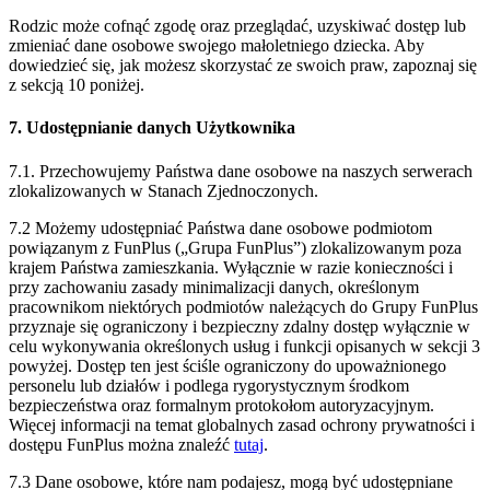
Rodzic może cofnąć zgodę oraz przeglądać, uzyskiwać dostęp lub
zmieniać dane osobowe swojego małoletniego dziecka. Aby
dowiedzieć się, jak możesz skorzystać ze swoich praw, zapoznaj się
z sekcją 10 poniżej.
7. Udostępnianie danych Użytkownika
7.1. Przechowujemy Państwa dane osobowe na naszych serwerach
zlokalizowanych w Stanach Zjednoczonych.
7.2 Możemy udostępniać Państwa dane osobowe podmiotom
powiązanym z FunPlus („Grupa FunPlus”) zlokalizowanym poza
krajem Państwa zamieszkania. Wyłącznie w razie konieczności i
przy zachowaniu zasady minimalizacji danych, określonym
pracownikom niektórych podmiotów należących do Grupy FunPlus
przyznaje się ograniczony i bezpieczny zdalny dostęp wyłącznie w
celu wykonywania określonych usług i funkcji opisanych w sekcji 3
powyżej. Dostęp ten jest ściśle ograniczony do upoważnionego
personelu lub działów i podlega rygorystycznym środkom
bezpieczeństwa oraz formalnym protokołom autoryzacyjnym.
Więcej informacji na temat globalnych zasad ochrony prywatności i
dostępu FunPlus można znaleźć
tutaj
.
7.3 Dane osobowe, które nam podajesz, mogą być udostępniane