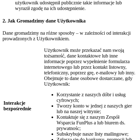
użytkownik udostępnił publicznie takie informacje lub
wyraził zgodę na ich udostępnienie.
2. Jak Gromadzimy dane Użytkownika
Dane gromadzimy na różne sposoby – w zależności od interakcji
prowadzonych z Użytkownikiem.
Użytkownik może przekazać nam swoją
tożsamość, dane kontaktowe lub inne
informacje poprzez wypełnienie formularza
internetowego lub przez kontakt listowny,
telefoniczny, poprzez grę, e-mailowy lub inny.
Obejmuje to dane osobowe dostarczane, gdy
Użytkownik:
Korzystanie z naszych dóbr i usług
cyfrowych;
Interakcje
Tworzy konto w jednej z naszych gier
bezpośrednie
lub na naszej witrynie;
Kontaktuje się z naszym
Zespół
Wsparcia FunPlus
a lub biurem ds.
prywatnośc;
Subskrybuje nasze listy mailingowe;
Zgłasza się do konkursu, promocji lub