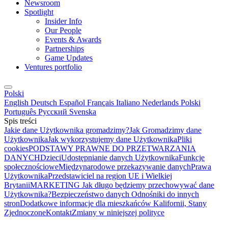
Newsroom
Spotlight
Insider Info
Our People
Events & Awards
Partnerships
Game Updates
Ventures portfolio
Polski
English
Deutsch
Español
Français
Italiano
Nederlands
Polski
Português
Русский
Svenska
Spis treści
Jakie dane Użytkownika gromadzimy?
Jak Gromadzimy dane
Użytkownika
Jak wykorzystujemy dane Użytkownika
Pliki
cookies
PODSTAWY PRAWNE DO PRZETWARZANIA
DANYCH
Dzieci
Udostępnianie danych Użytkownika
Funkcje
społecznościowe
Międzynarodowe przekazywanie danych
Prawa
Użytkownika
Przedstawiciel na region UE i Wielkiej
Brytanii
MARKETING
Jak długo będziemy przechowywać dane
Użytkownika?
Bezpieczeństwo danych
Odnośniki do innych
stron
Dodatkowe informacje dla mieszkańców Kalifornii, Stany
Zjednoczone
Kontakt
Zmiany w niniejszej polityce