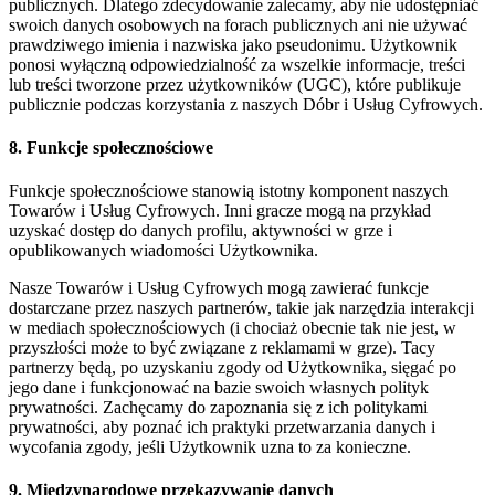
publicznych. Dlatego zdecydowanie zalecamy, aby nie udostępniać
swoich danych osobowych na forach publicznych ani nie używać
prawdziwego imienia i nazwiska jako pseudonimu. Użytkownik
ponosi wyłączną odpowiedzialność za wszelkie informacje, treści
lub treści tworzone przez użytkowników (UGC), które publikuje
publicznie podczas korzystania z naszych Dóbr i Usług Cyfrowych.
8. Funkcje społecznościowe
Funkcje społecznościowe stanowią istotny komponent naszych
Towarów i Usług Cyfrowych. Inni gracze mogą na przykład
uzyskać dostęp do danych profilu, aktywności w grze i
opublikowanych wiadomości Użytkownika.
Nasze Towarów i Usług Cyfrowych mogą zawierać funkcje
dostarczane przez naszych partnerów, takie jak narzędzia interakcji
w mediach społecznościowych (i chociaż obecnie tak nie jest, w
przyszłości może to być związane z reklamami w grze). Tacy
partnerzy będą, po uzyskaniu zgody od Użytkownika, sięgać po
jego dane i funkcjonować na bazie swoich własnych polityk
prywatności. Zachęcamy do zapoznania się z ich politykami
prywatności, aby poznać ich praktyki przetwarzania danych i
wycofania zgody, jeśli Użytkownik uzna to za konieczne.
9. Międzynarodowe przekazywanie danych