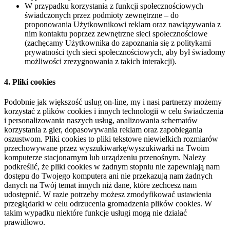
W przypadku korzystania z funkcji społecznościowych
świadczonych przez podmioty zewnętrzne – do
proponowania Użytkownikowi reklam oraz nawiązywania z
nim kontaktu poprzez zewnętrzne sieci społecznościowe
(zachęcamy Użytkownika do zapoznania się z politykami
prywatności tych sieci społecznościowych, aby był świadomy
możliwości zrezygnowania z takich interakcji).
4. Pliki cookies
Podobnie jak większość usług on-line, my i nasi partnerzy możemy
korzystać z plików cookies i innych technologii w celu świadczenia
i personalizowania naszych usług, analizowania schematów
korzystania z gier, dopasowywania reklam oraz zapobiegania
oszustwom. Pliki cookies to pliki tekstowe niewielkich rozmiarów
przechowywane przez wyszukiwarkę/wyszukiwarki na Twoim
komputerze stacjonarnym lub urządzeniu przenośnym. Należy
podkreślić, że pliki cookies w żadnym stopniu nie zapewniają nam
dostępu do Twojego komputera ani nie przekazują nam żadnych
danych na Twój temat innych niż dane, które zechcesz nam
udostępnić. W razie potrzeby możesz zmodyfikować ustawienia
przeglądarki w celu odrzucenia gromadzenia plików cookies. W
takim wypadku niektóre funkcje usługi mogą nie działać
prawidłowo.