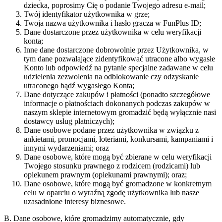
dziecka, poprosimy Cię o podanie Twojego adresu e-mail;
Twój identyfikator użytkownika w grze;
Twoja nazwa użytkownika i hasło gracza w FunPlus ID;
Dane dostarczone przez użytkownika w celu weryfikacji
konta;
Inne dane dostarczone dobrowolnie przez Użytkownika, w
tym dane pozwalające zidentyfikować utracone albo wygasłe
Konto lub odpowiedź na pytanie specjalne zadawane w celu
udzielenia zezwolenia na odblokowanie czy odzyskanie
utraconego bądź wygasłego Konta;
Dane dotyczące zakupów i płatności (ponadto szczegółowe
informacje o płatnościach dokonanych podczas zakupów w
naszym sklepie internetowym gromadzić będą wyłącznie nasi
dostawcy usług płatniczych);
Dane osobowe podane przez użytkownika w związku z
ankietami, promocjami, loteriami, konkursami, kampaniami i
innymi wydarzeniami; oraz
Dane osobowe, które mogą być zbierane w celu weryfikacji
Twojego stosunku prawnego z rodzicem (rodzicami) lub
opiekunem prawnym (opiekunami prawnymi); oraz
;
Dane osobowe, które mogą być gromadzone w konkretnym
celu w oparciu o wyraźną zgodę użytkownika lub nasze
uzasadnione interesy biznesowe.
B. Dane osobowe, które gromadzimy automatycznie, gdy