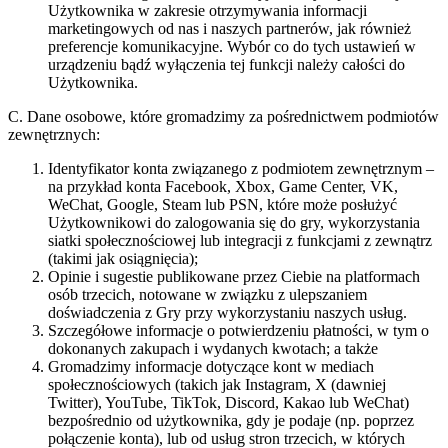
Użytkownika w zakresie otrzymywania informacji
marketingowych od nas i naszych partnerów, jak również
preferencje komunikacyjne. Wybór co do tych ustawień w
urządzeniu bądź wyłączenia tej funkcji należy całości do
Użytkownika.
C. Dane osobowe, które gromadzimy za pośrednictwem podmiotów
zewnętrznych:
Identyfikator konta związanego z podmiotem zewnętrznym –
na przykład konta Facebook, Xbox, Game Center, VK,
WeChat, Google, Steam lub PSN, które może posłużyć
Użytkownikowi do zalogowania się do gry, wykorzystania
siatki społecznościowej lub integracji z funkcjami z zewnątrz
(takimi jak osiągnięcia);
Opinie i sugestie publikowane przez Ciebie na platformach
osób trzecich, notowane w związku z ulepszaniem
doświadczenia z Gry przy wykorzystaniu naszych usług.
Szczegółowe informacje o potwierdzeniu płatności, w tym o
dokonanych zakupach i wydanych kwotach; a także
Gromadzimy informacje dotyczące kont w mediach
społecznościowych (takich jak Instagram, X (dawniej
Twitter), YouTube, TikTok, Discord, Kakao lub WeChat)
bezpośrednio od użytkownika, gdy je podaje (np. poprzez
połączenie konta), lub od usług stron trzecich, w których