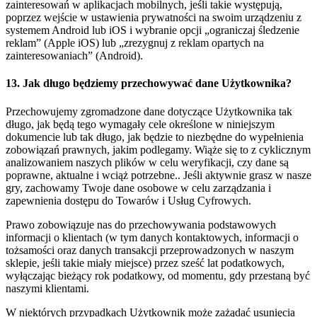
zainteresowań w aplikacjach mobilnych, jeśli takie występują,
poprzez wejście w ustawienia prywatności na swoim urządzeniu z
systemem Android lub iOS i wybranie opcji „ograniczaj śledzenie
reklam” (Apple iOS) lub „zrezygnuj z reklam opartych na
zainteresowaniach” (Android).
13. Jak długo będziemy przechowywać dane Użytkownika?
Przechowujemy zgromadzone dane dotyczące Użytkownika tak
długo, jak będą tego wymagały cele określone w niniejszym
dokumencie lub tak długo, jak będzie to niezbędne do wypełnienia
zobowiązań prawnych, jakim podlegamy. Wiąże się to z cyklicznym
analizowaniem naszych plików w celu weryfikacji, czy dane są
poprawne, aktualne i wciąż potrzebne..
Jeśli aktywnie grasz w nasze
gry, zachowamy Twoje dane osobowe w celu zarządzania i
zapewnienia dostępu do Towarów i Usług Cyfrowych.
Prawo zobowiązuje nas do przechowywania podstawowych
informacji o klientach (w tym danych kontaktowych, informacji o
tożsamości oraz danych transakcji przeprowadzonych w naszym
sklepie, jeśli takie miały miejsce) przez sześć lat podatkowych,
wyłączając bieżący rok podatkowy, od momentu, gdy przestaną być
naszymi klientami.
W niektórych przypadkach Użytkownik może zażądać usunięcia