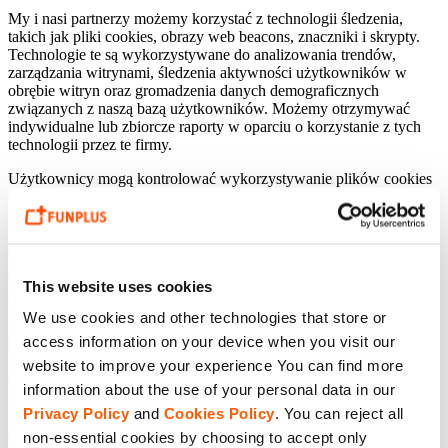
My i nasi partnerzy możemy korzystać z technologii śledzenia,
takich jak pliki cookies, obrazy web beacons, znaczniki i skrypty.
Technologie te są wykorzystywane do analizowania trendów,
zarządzania witrynami, śledzenia aktywności użytkowników w
obrębie witryn oraz gromadzenia danych demograficznych
związanych z naszą bazą użytkowników. Możemy otrzymywać
indywidualne lub zbiorcze raporty w oparciu o korzystanie z tych
technologii przez te firmy.
Użytkownicy mogą kontrolować wykorzystywanie plików cookies
na poziomie przeglądarki. Jeżeli odrzucisz pliki cookies, wciąż
możliwe będzie używanie naszych witryn, ale korzystanie z
pewnych funkcji lub obszarów naszych witryn może być
ograniczone.
Więcej informacji o tym, w jaki sposób korzystamy z wymienionych
This website uses cookies
technologii, a także o możliwościach rezygnacji i innych
We use cookies and other technologies that store or
rozwiązaniach, znajduje się w naszych zasadach dot.
plików
cookies
.
access information on your device when you visit our
website to improve your experience You can find more
5. Podstawy prawne do przetwarzania danych
information about the use of your personal data in our
Privacy Policy
and
Cookies Policy
. You can reject all
Istnieje kilka odmiennych podstaw prawnych do przetwarzania
danych osobowych. Zastosowanie którejś z nich zależne jest od
non-essential cookies by choosing to accept only