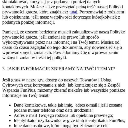
skontaktować, korzystając z podanych poniżej danych
kontaktowych. Możesz także przeczytać pełną treść naszej Polityki
prywatności gracza, którą znajdziesz
tutaj
. Porozmawiaj z rodzicem
lub opiekunem, jeśli masz wątpliwości dotyczące którejkolwiek z
podanych poniżej informacji.
Pamiętaj, że czasem będziemy musieli zaktualizować naszą Politykę
prywatności gracza, jeśli zmieni się prawo lub sposób
wykorzystywania przez nas informacji na Twój temat. Musisz od
czasu do czasu zaglądać do tego dokumentu, aby dowiedzieć się o
wprowadzonych zmianach. Powiadomimy Cię o wprowadzeniu
ważnych zmian w treści tej polityki.
3. JAKIE INFORMACJE ZBIERAMY NA TWÓJ TEMAT?
Jeśli grasz w nasze gry, dostęp do naszych Towarów i Usług
Cyfrowych oraz korzystanie z nich, lub kontaktujesz się z Zespół
Wsparcia FunPlus, możemy zbierać niektóre lub wszystkie poniższe
informacje na Twój temat:
Dane kontaktowe, takie jak imię, adres e-mail i jeśli zostaną
podane numer telefonu oraz data urodzenia;
Adres e-mail Twojego rodzica lub opiekuna prawnego;
Identyfikator użytkownika w grze i/lub identyfikator FunPlus;
Inne dane osobowe, które mogą być zbierane w celu