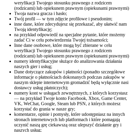
weryfikacji Twojego stosunku prawnego z rodzicem
(rodzicami) lub opiekunem prawnym (opiekunami prawnymi)
Twoja nazwa gracza i hasło;
Twój profil — w tym zdjęcie profilowe i pseudonim;
inne dane, które zdecydujesz się przekazać, aby ułatwić nam
Twoją identyfikację;
na przykład odpowiedź na specjalne pytanie, które możemy
zadać Ci w celu potwierdzenia Twojej tożsamości;
Inne dane osobowe, które mogą być zbierane w celu
weryfikacji Twojego stosunku prawnego z rodzicem
(rodzicami) lub opiekunem prawnym (opiekunami prawnymi)
numery identyfikacyjne służące do analizowania działania
naszych gier i usług;
Dane dotyczące zakupów i płatności (ponadto szczegółowe
informacje o płatnościach dokonanych podczas zakupów w
naszym sklepie internetowym gromadzić będą wyłącznie nasi
dostawcy usług płatniczych);
numery kont w usługach zewnętrznych, z których korzystasz
— na przykład Twoje konto Facebook, Xbox, Game Center,
VK, WeChat, Google, Steam lub PSN, z których możesz
korzystać do grania w nasze gry;
komentarze, opinie i pomysły, które udostępniasz na innych
stronach internetowych lub platformach i które pomagają
uczynić naszą grę ciekawszą oraz ulepszyć działanie gry i
naszych usług;