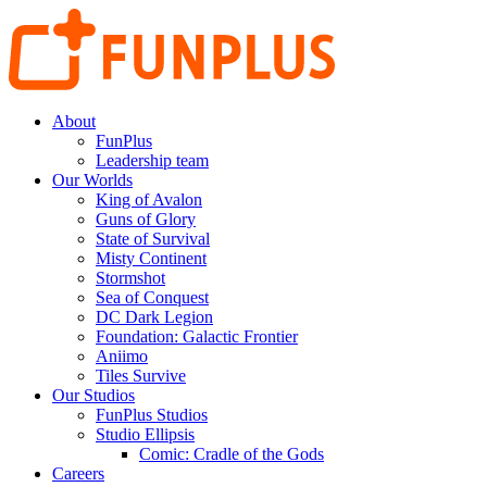
About
FunPlus
Leadership team
Our Worlds
King of Avalon
Guns of Glory
State of Survival
Misty Continent
Stormshot
Sea of Conquest
DC Dark Legion
Foundation: Galactic Frontier
Aniimo
Tiles Survive
Our Studios
FunPlus Studios
Studio Ellipsis
Comic: Cradle of the Gods
Careers