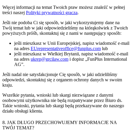
Więcej informacji na temat Twoich praw możesz znaleźć w pełnej
treści naszej
Polityki prywatności gracza
.
Jeśli nie podoba Ci się sposób, w jaki wykorzystujemy dane na
Twój temat lub w jaki odpowiedzieliśmy na którąkolwiek z Twoich
powyższych próśb, skontaktuj się z nami w następujący sposób:
jeśli mieszkasz w Unii Europejskiej, napisz wiadomość e-mail
na adres
EUrepresentativeoffice@funplus.com
lub
jeśli mieszkasz w Wielkiej Brytanii, napisz wiadomość e-mail
na adres
ukrep@grcilaw.com
i dopisz „FunPlus International
AG”.
Jeśli nadal nie satysfakcjonuje Cię sposób, w jaki udzieliliśmy
odpowiedzi, skontaktuj się z organem ochrony danych w swoim
kraju.
Wszelkie pytania, wnioski lub skargi niezwiązane z danymi
osobowymi użytkownika nie będą rozpatrywane przez Biuro ds.
Takie wnioski, pytania lub skargi będą przekazywane do naszego
działu obsługi klienta.
8. JAK DŁUGO PRZECHOWUJEMY INFORMACJE NA
TWÓJ TEMAT?