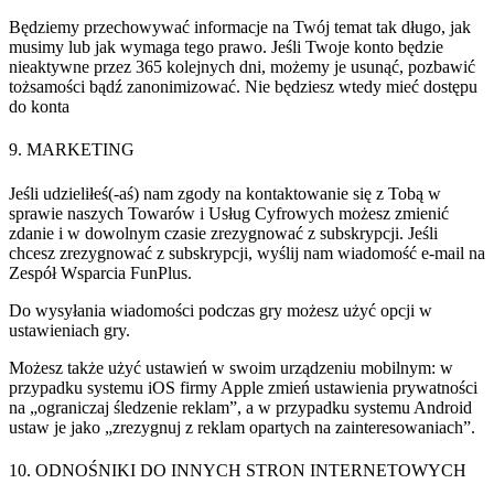
Będziemy przechowywać informacje na Twój temat tak długo, jak
musimy lub jak wymaga tego prawo.
Jeśli Twoje konto będzie
nieaktywne przez 365 kolejnych dni, możemy je usunąć, pozbawić
tożsamości bądź zanonimizować. Nie będziesz wtedy mieć dostępu
do konta
9. MARKETING
Jeśli udzieliłeś(-aś) nam zgody na kontaktowanie się z Tobą w
sprawie naszych Towarów i Usług Cyfrowych możesz zmienić
zdanie i w dowolnym czasie zrezygnować z subskrypcji. Jeśli
chcesz zrezygnować z subskrypcji, wyślij nam wiadomość e-mail na
Zespół Wsparcia FunPlus.
Do wysyłania wiadomości podczas gry możesz użyć opcji w
ustawieniach gry.
Możesz także użyć ustawień w swoim urządzeniu mobilnym: w
przypadku systemu iOS firmy Apple zmień ustawienia prywatności
na „ograniczaj śledzenie reklam”, a w przypadku systemu Android
ustaw je jako „zrezygnuj z reklam opartych na zainteresowaniach”.
10. ODNOŚNIKI DO INNYCH STRON INTERNETOWYCH