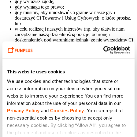
gdy wyrazisz zgodę;
gdy wymaga tego prawo;
gdy musimy, aby umożliwić Ci granie w nasze gry i
dostarczyć Ci Towarów i Usług Cyfrowych, o które prosisz,
lub
w celu realizacji naszych interesów (np. aby ułatwić nam
zarządzanie naszą działalnością oraz jej ochronę i
doskonalenie), pod warunkiem jednak, że nie wyrządzimy Ci
tym żadnej szkody.
Wiele informacji, o które Cię prosimy, jest nam potrzebnych do
tego, aby umożliwić Ci grę w nasze gry. Możesz także zdecydować
się nie przekazywać nam informacji na Twój temat, ale w takim
This website uses cookies
przypadku może się zdarzyć, że nie będziesz w stanie grać.
We use cookies and other technologies that store or
Jeśli mieszkasz w Szwajcarii, Wielkiej Brytanii lub jakimś kraju na
terenie Europejskiego Obszaru Gospodarczego (EOG), musimy Cię
access information on your device when you visit our
uprzedzić, że informacje na Twój temat mogą być udostępniane
website to improve your experience You can find more
firmom mającym siedzibę poza Twoim krajem.
information about the use of your personal data in our
Będziemy przestrzegać przepisów o ochronie danych, aby
Privacy Policy
and
Cookies Policy
. You can reject all
zapewnić, że firmy, którym udostępniamy informacje na Twój
non-essential cookies by choosing to accept only
temat, przestrzegają zasad ochrony tych informacji i bezpiecznie je
necessary cookies. By clicking “Allow All”, you agree to
przechowują.
the placement and use of cookies as described in the