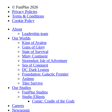
© FunPlus 2026
Privacy Policies
Terms & Conditions
Cookie Policy
About
Leadership team
Our Worlds
King of Avalon
Guns of Glory
State of Survival
Misty Continent
Stormshot: Isle of Adventure
Sea of Conquest
DC Dark Legion
Foundation: Galactic Frontier
Aniimo
Tiles Survive
Our Studios
FunPlus Studios
Studio Ellipsis
Comic: Cradle of the Gods
Careers
Newsroom