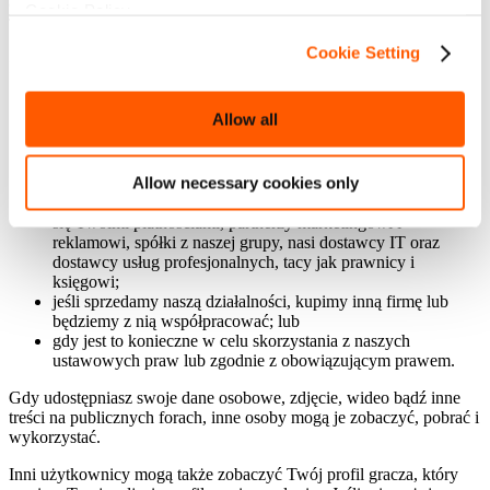
6. KOMU UDOSTĘPNIAMY INFORMACJE NA TWÓJ
Cookie Policy.
TEMAT?
Cookie Setting
Możemy udostępniać informacje na Twój temat:
z innymi spółkami z Grupy FunPlus, w tym z tymi w innych
Allow all
krajach. Tylko upoważnieni pracownicy, którzy potrzebują
tych informacji do wykonywania swojej pracy, mogą mieć do
nich dostęp i muszą przestrzegać ścisłych zasad
Allow necessary cookies only
bezpieczeństwa, aby je chronić;
z innymi firmami, takimi jak platformy gier, firmy zajmujące
się Twoimi płatnościami, partnerzy marketingowi i
reklamowi, spółki z naszej grupy, nasi dostawcy IT oraz
dostawcy usług profesjonalnych, tacy jak prawnicy i
księgowi;
jeśli sprzedamy naszą działalności, kupimy inną firmę lub
będziemy z nią współpracować; lub
gdy jest to konieczne w celu skorzystania z naszych
ustawowych praw lub zgodnie z obowiązującym prawem.
Gdy udostępniasz swoje dane osobowe, zdjęcie, wideo bądź inne
treści na publicznych forach, inne osoby mogą je zobaczyć, pobrać i
wykorzystać.
Inni użytkownicy mogą także zobaczyć Twój profil gracza, który