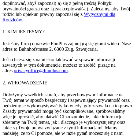
dopilnować, abyś zapoznał(-a) się z pełną treścią Polityki
prywatności gracza oraz ją zaakceptował(-a). Zalecamy, aby Twój
rodzic lub opiekun prawny zapoznał się z
Wytycznymi dla
Rodziców.
1. KIM JESTEŚMY?
Jesteśmy firmą o nazwie FunPlus zajmującą się grami wideo. Nasz
adres to Bahnhofstrasse 2, 6300 Zug, Szwajcaria.
Jeśli chcesz się z nami skontaktować w sprawie informacji
zawartych w tym dokumencie, możesz to zrobić, pisząc na
adres
privacyoffice@funplus.com
.
2. WPROWADZENIE
Dołożymy wszelkich starań, aby przechowywać informacje na
Twój temat w sposób bezpieczny i zapewniający prywatność oraz
będziemy je wykorzystywać tylko wtedy, gdy zezwala na to prawo.
Zasady prywatności mogą być skomplikowane, spróbowaliśmy
więc je uprościć, aby ułatwić Ci zrozumienie, jakie informacje
zbieramy na Twój temat, jak i dlaczego je wykorzystujemy oraz
jakie są Twoje prawa związane z tymi informacjami. Mamy
nadzieję, że to Ci pomoże, ale w razie pytań możesz się z nami