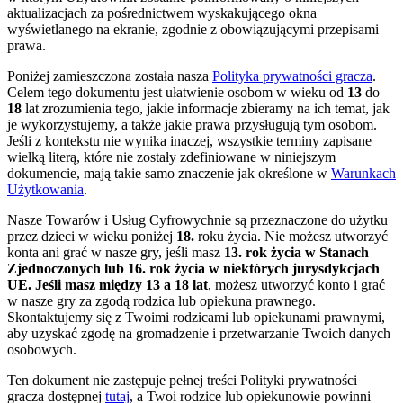
aktualizacjach za pośrednictwem wyskakującego okna
wyświetlanego na ekranie, zgodnie z obowiązującymi przepisami
prawa.
Poniżej zamieszczona została nasza
Polityka prywatności gracza
.
Celem tego dokumentu jest ułatwienie osobom w wieku od
13
do
18
lat zrozumienia tego, jakie informacje zbieramy na ich temat, jak
je wykorzystujemy, a także jakie prawa przysługują tym osobom.
Jeśli z kontekstu nie wynika inaczej, wszystkie terminy zapisane
wielką literą, które nie zostały zdefiniowane w niniejszym
dokumencie, mają takie samo znaczenie jak określone w
Warunkach
Użytkowania
.
Nasze Towarów i Usług Cyfrowychnie są przeznaczone do użytku
przez dzieci w wieku poniżej
18.
roku życia. Nie możesz utworzyć
konta ani grać w nasze gry, jeśli masz
13. rok życia w Stanach
Zjednoczonych lub 16. rok życia w niektórych jurysdykcjach
UE. Jeśli masz między 13 a 18 lat
, możesz utworzyć konto i grać
w nasze gry za zgodą rodzica lub opiekuna prawnego.
Skontaktujemy się z Twoimi rodzicami lub opiekunami prawnymi,
aby uzyskać zgodę na gromadzenie i przetwarzanie Twoich danych
osobowych.
Ten dokument nie zastępuje pełnej treści Polityki prywatności
gracza dostępnej
tutaj
, a Twoi rodzice lub opiekunowie powinni