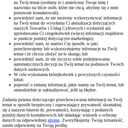
na Twój temat (zrobimy to i umieścimy Twoje imię i
nazwisko na liście osób, które nie chcą, abyśmy się z nimi
ponownie kontaktowali);
powiedzieć nam, że nie możemy wykorzystywać informacji
na Twój temat do wysyłania Ci aktualizacji dotyczących
naszych Towarów i Usług Cyfrowych i wydarzeń ani
sprzedawania Ci czegokolwiek (więcej informacji znajdziesz
w punkcie poniżej dotyczącym marketingu);
powiedzieć nam, że martwi Cię sposób, w jaki
przechowujemy lub wykorzystujemy informacje na Twój
temat i że chcesz złożyć na to skargę; lub
powiedzieć nam, że nie życzysz sobie podejmowania
automatycznych decyzji na Twój temat na podstawie Twoich
danych osobowych.
W celu wykonania którejkolwiek z powyższych czynności
lubat;
poprosić o zmianę informacji, jakie mamy na Twój temat, lub
samodzielnie je zaktualizować, jeśli są błędne.
Zadania pytania dotyczącego przechowywania informacji na Twój
temat w sposób bezpieczny i zapewniający prywatność skontaktuj
się z naszym biurem ds. prywatności, korzystając z podanych
poniżej danych kontaktowych lub składając wniosek o ochronę
danych na odpowiedniej
stronie
.
Zweryfikujemy Twoją tożsamość,
zanim odpowiemy na Twoją prośbę.