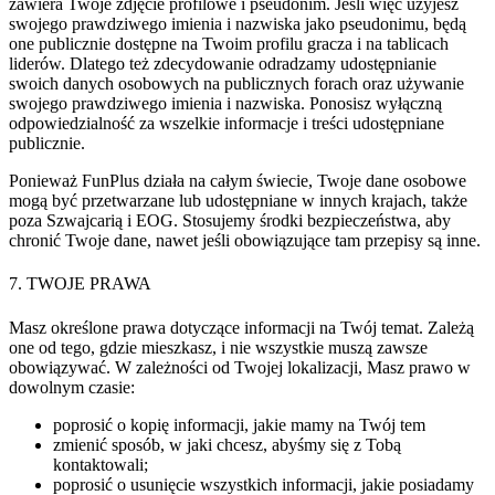
zawiera Twoje zdjęcie profilowe i pseudonim. Jeśli więc użyjesz
swojego prawdziwego imienia i nazwiska jako pseudonimu, będą
one publicznie dostępne na Twoim profilu gracza i na tablicach
liderów. Dlatego też zdecydowanie odradzamy udostępnianie
swoich danych osobowych na publicznych forach oraz używanie
swojego prawdziwego imienia i nazwiska. Ponosisz wyłączną
odpowiedzialność za wszelkie informacje i treści udostępniane
publicznie.
Ponieważ FunPlus działa na całym świecie, Twoje dane osobowe
mogą być przetwarzane lub udostępniane w innych krajach, także
poza Szwajcarią i EOG. Stosujemy środki bezpieczeństwa, aby
chronić Twoje dane, nawet jeśli obowiązujące tam przepisy są inne.
7. TWOJE PRAWA
Masz określone prawa dotyczące informacji na Twój temat. Zależą
one od tego, gdzie mieszkasz, i nie wszystkie muszą zawsze
obowiązywać.
W zależności od Twojej lokalizacji,
Masz prawo w
dowolnym czasie:
poprosić o kopię informacji, jakie mamy na Twój tem
zmienić sposób, w jaki chcesz, abyśmy się z Tobą
kontaktowali;
poprosić o usunięcie wszystkich informacji, jakie posiadamy