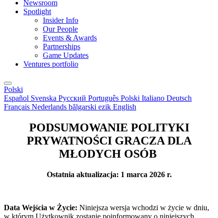
Newsroom
Spotlight
Insider Info
Our People
Events & Awards
Partnerships
Game Updates
Ventures portfolio
Polski
Español
Svenska
Русский
Português
Polski
Italiano
Deutsch
Français
Nederlands
bãlgarski ezik
English
PODSUMOWANIE POLITYKI
PRYWATNOŚCI GRACZA DLA
MŁODYCH OSÓB
Ostatnia aktualizacja: 1 marca 2026 r.
Data Wejścia w Życie:
Niniejsza wersja wchodzi w życie w dniu,
w którym Użytkownik zostanie poinformowany o niniejszych