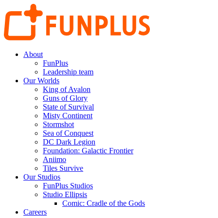
About
FunPlus
Leadership team
Our Worlds
King of Avalon
Guns of Glory
State of Survival
Misty Continent
Stormshot
Sea of Conquest
DC Dark Legion
Foundation: Galactic Frontier
Aniimo
Tiles Survive
Our Studios
FunPlus Studios
Studio Ellipsis
Comic: Cradle of the Gods
Careers