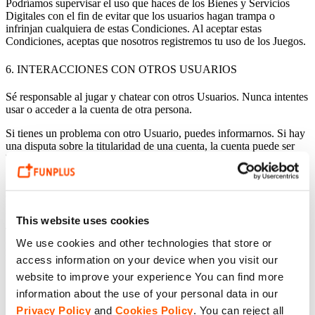
Podríamos supervisar el uso que haces de los Bienes y Servicios
Digitales con el fin de evitar que los usuarios
hagan trampa o
infrinjan cualquiera de estas Condiciones. Al aceptar estas
Condiciones, aceptas que nosotros registremos tu uso de los Juegos.
6. INTERACCIONES CON OTROS USUARIOS
Sé responsable al jugar y chatear con otros Usuarios. Nunca intentes
usar o acceder a la cuenta de otra persona.
Si tienes un problema con otro Usuario, puedes informarnos. Si hay
una disputa sobre la titularidad de una cuenta, la cuenta puede ser
bloqueada hasta que se resuelva la situación.
Eres responsable de lo que compartes en los chats y en los espacios
de la comunidad. Los mensajes no se revisan antes de publicarse,
por lo que algunos pueden ser incorrectos o poco amables.
This website uses cookies
Todo lo que publiques en espacios públicos puede ser visto por otras
We use cookies and other technologies that store or
personas. No compartas información personal ni nada que quieras
mantener en privado.
access information on your device when you visit our
website to improve your experience You can find more
7. CONTENIDO GENERADO POR EL USUARIO
information about the use of your personal data in our
Privacy Policy
and
Cookies Policy
. You can reject all
Algunos de nuestros Bienes y Servicios Digitales permiten que