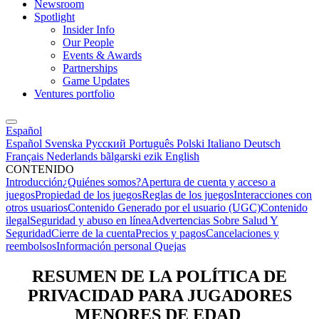
Newsroom
Spotlight
Insider Info
Our People
Events & Awards
Partnerships
Game Updates
Ventures portfolio
Español
Español
Svenska
Русский
Português
Polski
Italiano
Deutsch
Français
Nederlands
bãlgarski ezik
English
CONTENIDO
Introducción
¿Quiénes somos?
Apertura de cuenta y acceso a
juegos
Propiedad de los juegos
Reglas de los juegos
Interacciones con
otros usuarios
Contenido Generado por el usuario (UGC)
Contenido
ilegal
Seguridad y abuso en línea
Advertencias Sobre Salud Y
Seguridad
Cierre de la cuenta
Precios y pagos
Cancelaciones y
reembolsos
Información personal
Quejas
RESUMEN DE LA POLÍTICA DE
PRIVACIDAD PARA JUGADORES
MENORES DE EDAD