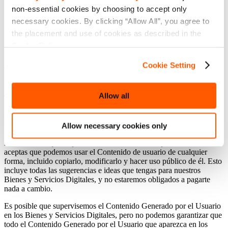
publiques comentarios y te comuniques con otros usuarios, ya sea
non-essential cookies by choosing to accept only
por medio de mensajes privados o en foros públicos. También es
necessary cookies. By clicking “Allow All”, you agree to
posible que puedas crear o subir comentarios, imágenes o videos.
the placement and use of cookies as described in the
Nos referimos a dichas comunicaciones y contenidos con el término
“
Contenido Generado por el Usuario
” tal y como se define en las
Cookie Policy.
Condiciones.
Cookie Setting
Tú serás el responsable de todo tu Contenido Generado por el
Usuario y es tu responsabilidad asegurar que sea apropiado y que no
infrinja ninguna ley ni las normas establecidas en estas Condiciones.
Allow all
Tu Contenido de Usuario no debe incluir Contenido ilegal (consulta
la sección 8). A su vez, debes ser el propietario de tu Contenido
Generado por el Usuario o debes contar con el permiso del
propietario para usarlo.
Allow necessary cookies only
Al enviar cualquier tipo de Contenido Generado por el Usuario,
aceptas que podemos usar el Contenido de usuario de cualquier
forma, incluido copiarlo, modificarlo y hacer uso público de él. Esto
incluye todas las sugerencias e ideas que tengas para nuestros
Bienes y Servicios Digitales, y no estaremos obligados a pagarte
nada a cambio.
Es posible que supervisemos el Contenido Generado por el Usuario
en los Bienes y Servicios Digitales, pero no podemos garantizar que
todo el Contenido Generado por el Usuario que aparezca en los