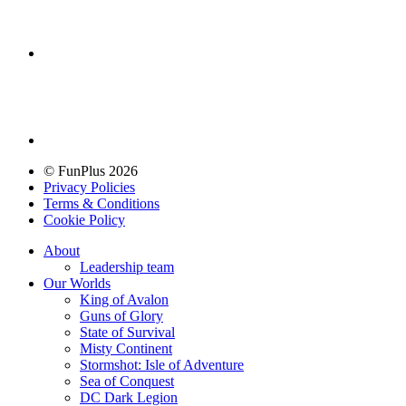
© FunPlus 2026
Privacy Policies
Terms & Conditions
Cookie Policy
About
Leadership team
Our Worlds
King of Avalon
Guns of Glory
State of Survival
Misty Continent
Stormshot: Isle of Adventure
Sea of Conquest
DC Dark Legion