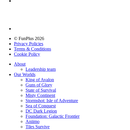
© FunPlus 2026
Privacy Policies
Terms & Conditions
Cookie Policy
About
Leadership team
Our Worlds
King of Avalon
Guns of Glory
State of Survival
Misty Continent
Stormshot: Isle of Adventure
Sea of Conquest
DC Dark Legion
Foundation: Galactic Frontier
Aniimo
Tiles Survive