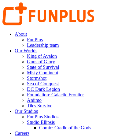
About
FunPlus
Leadership team
Our Worlds
King of Avalon
Guns of Glory
State of Survival
Misty Continent
Stormshot
Sea of Conquest
DC Dark Legion
Foundation: Galactic Frontier
Aniimo
Tiles Survive
Our Studios
FunPlus Studios
Studio Ellipsis
Comic: Cradle of the Gods
Careers